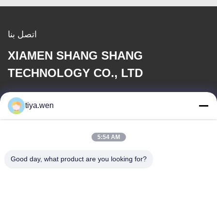
اتصل بنا
XIAMEN SHANG SHANG
TECHNOLOGY CO., LTD
بريد إلكتروني
tiya.wen
286533110@qq.com
5:54 AM
عنواننا
Good day, what product are you looking for?
العنوان
الصين، مقاطعة فوجيان، مدينة شيامين، منطقة تونغان، المنطقة الصناعية
المركزية، حديقة تونغان رقم 179.