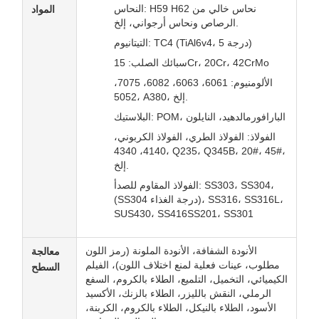
النحاس: H59 H62 نحاس خالي من
المواد
الرصاص ونحاس أرجواني، إلخ.
التيتانيوم: TC4 (TiAl6v4، درجة 5)
سبائك الصلب: 15Cr، 20Cr، 42CrMo
الألومنيوم: 6061، 6063، 6082، 7075،
5052، A380، إلخ.
البلاستيك: POM، البارافورمالدهيد، النايلون
الفولاذ: الفولاذ الطري، الفولاذ الكربوني،
4140، 4340، Q235، Q345B، 20#، 45#،
إلخ.
الفولاذ المقاوم للصدأ: SS303، SS304،
(SS304 درجة الغذاء)، SS316، SS316L،
SUS430، SS416SS201، SS301
الأنودة الشفافة، الأنودة الملونة (رمز اللون
معالجة
مطلوب، عينات فعلية لمنع اختلاف اللون)، الفيلم
السطح
الكيميائي، التخميل، التلميع، الطلاء بالكروم، السفع
الرملي، النقش بالليزر، الطلاء بالزنك، الأكسيد
الأسود، الطلاء بالنيكل، الطلاء بالكروم، الكربنة،