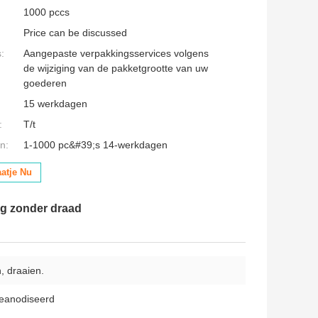
1000 pccs
Price can be discussed
:
Aangepaste verpakkingsservices volgens
de wijziging van de pakketgrootte van uw
goederen
15 werkdagen
:
T/t
n:
1-1000 pc&#39;s 14-werkdagen
aatje Nu
g zonder draad
, draaien.
geanodiseerd