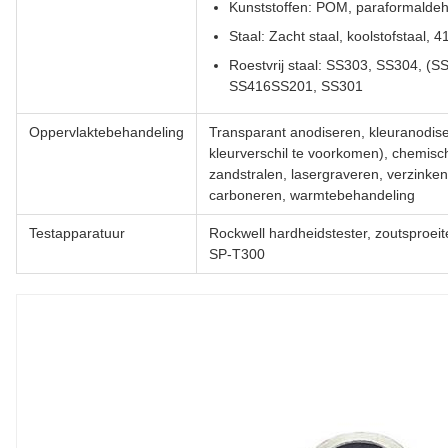
Kunststoffen: POM, paraformaldeh
Staal: Zacht staal, koolstofstaal,
Roestvrij staal: SS303, SS304, (
SS416SS201, SS301
Oppervlaktebehandeling
Transparant anodiseren, kleuranodise
kleurverschil te voorkomen), chemisch
zandstralen, lasergraveren, verzinken
carboneren, warmtebehandeling
Testapparatuur
Rockwell hardheidstester, zoutsproeit
SP-T300