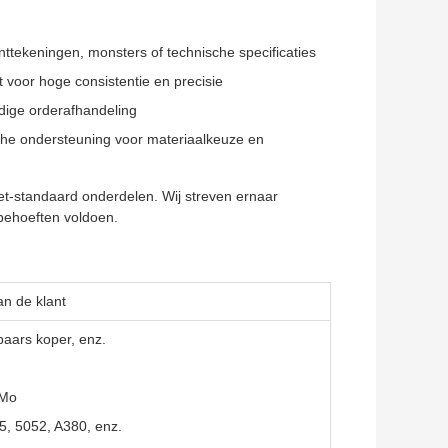
ttekeningen, monsters of technische specificaties
t voor hoge consistentie en precisie
jdige orderafhandeling
che ondersteuning voor materiaalkeuze en
t-standaard onderdelen. Wij streven ernaar
behoeften voldoen.
an de klant
paars koper, enz.
rMo
5, 5052, A380, enz.