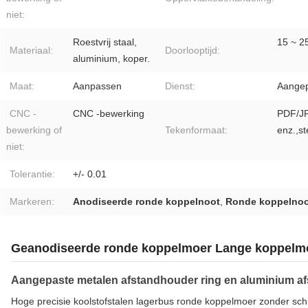
niet:
Roestvrij staal,
15 ~ 2
Materiaal:
Doorlooptijd:
aluminium, koper.
Maat:
Aanpassen
Dienst:
Aange
CNC -
CNC -bewerking
PDF/J
bewerking of
Tekenformaat:
enz.,st
niet:
Tolerantie:
+/- 0.01
Markeren:
Anodiseerde ronde koppelnoot
,
Ronde koppelnoo
Geanodiseerde ronde koppelmoer Lange koppelmo
Aangepaste metalen afstandhouder ring en aluminium af
Hoge precisie koolstofstalen lagerbus ronde koppelmoer zonder sch