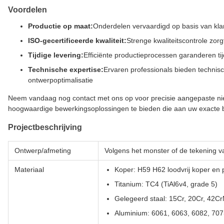
Voordelen
Productie op maat:
Onderdelen vervaardigd op basis van klan
ISO-gecertificeerde kwaliteit:
Strenge kwaliteitscontrole zorg
Tijdige levering:
Efficiënte productieprocessen garanderen ti
Technische expertise:
Ervaren professionals bieden technis
ontwerpoptimalisatie
Neem vandaag nog contact met ons op voor precisie aangepaste nie
hoogwaardige bewerkingsoplossingen te bieden die aan uw exacte 
Projectbeschrijving
Ontwerp/afmeting
Volgens het monster of de tekening v
Materiaal
Koper: H59 H62 loodvrij koper en 
Titanium: TC4 (TiAl6v4, grade 5)
Gelegeerd staal: 15Cr, 20Cr, 42C
Aluminium: 6061, 6063, 6082, 707