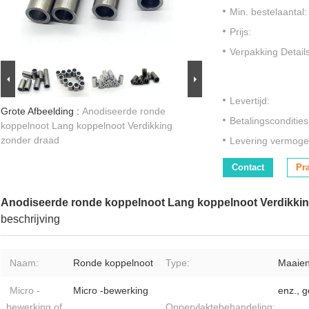
Min. bestelaantal:
Prijs:
Verpakking Details
Levertijd:
Grote Afbeelding :
Anodiseerde ronde
Betalingscondities
koppelnoot Lang koppelnoot Verdikking
zonder draad
Levering vermoge
Contact
Pr
Anodiseerde ronde koppelnoot Lang koppelnoot Verdikkin
beschrijving
Naam:
Ronde koppelnoot
Type:
Maaien
Micro -
Micro -bewerking
enz., 
bewerking of
Oppervlaktebehandeling: