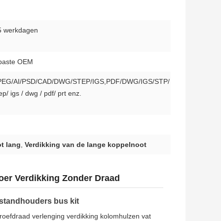
5 werkdagen
paste OEM
PEG/AI/PSD/CAD/DWG/STEP/IGS,PDF/DWG/IGS/STP/
ep/ igs / dwg / pdf/ prt enz.
t lang
,
Verdikking van de lange koppelnoot
er Verdikking Zonder Draad
standhouders bus kit
roefdraad verlenging verdikking kolomhulzen vat