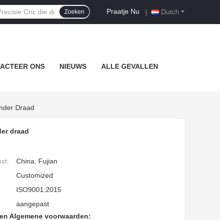
Praatje Nu
|
Dutch
Zoeken
ACTEER ONS
NIEUWS
ALLE GEVALLEN
nder Draad
er draad
st:
China, Fujian
Customized
ISO9001:2015
aangepast
den Algemene voorwaarden: