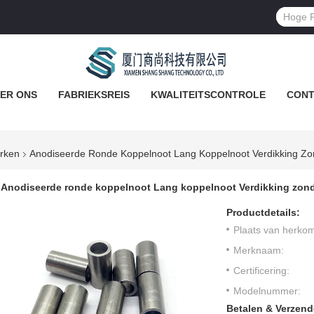
ER ONS
FABRIEKSREIS
KWALITEITSCONTROLE
CONT
rken
Anodiseerde Ronde Koppelnoot Lang Koppelnoot Verdikking Zo
Anodiseerde ronde koppelnoot Lang koppelnoot Verdikking zond
Productdetails:
Plaats van herkom
Merknaam:
Certificering:
Modelnummer:
Betalen & Verzen