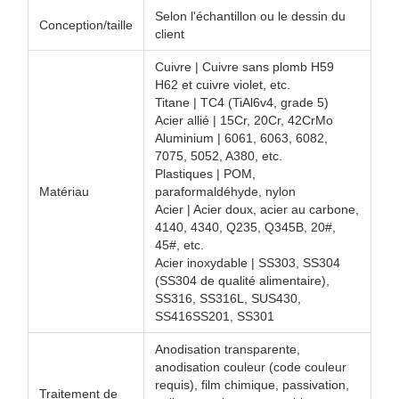
Selon l'échantillon ou le dessin du
Conception/taille
client
Cuivre | Cuivre sans plomb H59
H62 et cuivre violet, etc.
Titane | TC4 (TiAl6v4, grade 5)
Acier allié | 15Cr, 20Cr, 42CrMo
Aluminium | 6061, 6063, 6082,
7075, 5052, A380, etc.
Plastiques | POM,
Matériau
paraformaldéhyde, nylon
Acier | Acier doux, acier au carbone,
4140, 4340, Q235, Q345B, 20#,
45#, etc.
Acier inoxydable | SS303, SS304
(SS304 de qualité alimentaire),
SS316, SS316L, SUS430,
SS416SS201, SS301
Anodisation transparente,
anodisation couleur (code couleur
requis), film chimique, passivation,
Traitement de