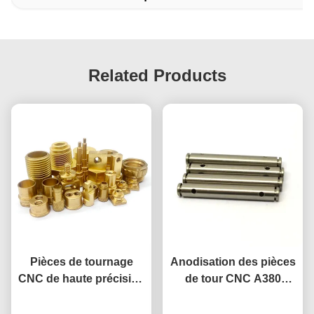
Related Products
Pièces de tournage
Anodisation des pièces
CNC de haute précision
de tour CNC A380
personnalisées, surface
pièces en aluminium
anodisée, composants
Causez Maintenant
Causez Maintenant
usinage CNC