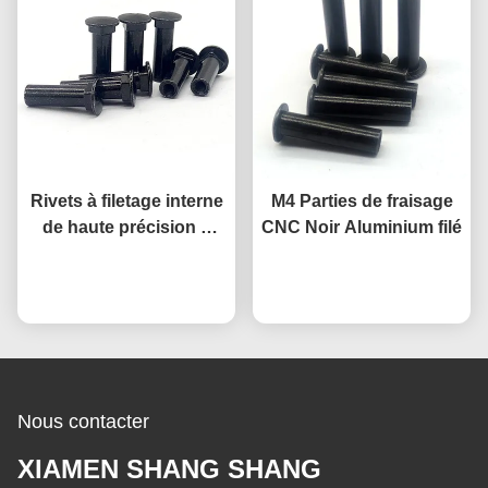
Rivets à filetage interne
M4 Parties de fraisage
de haute précision à
CNC Noir Aluminium filé
fraisage CNC Rivets en
Causez Maintenant
aluminium anodisé
Causez Maintenant
Nous contacter
XIAMEN SHANG SHANG