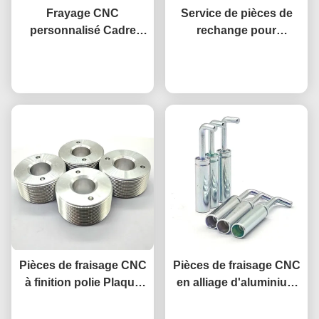
Frayage CNC
Service de pièces de
personnalisé Cadre
rechange pour
enduit de zinc Serre-
l'usinage CNC de la
dent Pièce suspendue
Causez Maintenant
ceinture en laiton de
Causez Maintenant
sans ongles Roues de
précision sur mesure
boîtier de pélican
Pièces de fraisage CNC
Pièces de fraisage CNC
à finition polie Plaque
en alliage d'aluminium
de blocage en acier
anodisant des pièces
personnalisée pour
Causez Maintenant
Causez Maintenant
tournées CNC sur