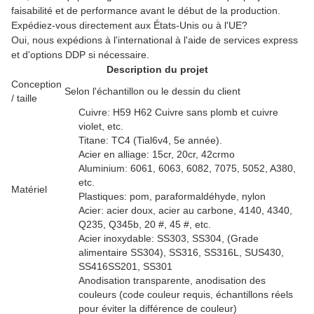
faisabilité et de performance avant le début de la production.
Expédiez-vous directement aux États-Unis ou à l'UE?
Oui, nous expédions à l'international à l'aide de services express
et d'options DDP si nécessaire.
Description du projet
Conception
Selon l'échantillon ou le dessin du client
/ taille
Cuivre: H59 H62 Cuivre sans plomb et cuivre
violet, etc.
Titane: TC4 (Tial6v4, 5e année).
Acier en alliage: 15cr, 20cr, 42crmo
Aluminium: 6061, 6063, 6082, 7075, 5052, A380,
etc.
Matériel
Plastiques: pom, paraformaldéhyde, nylon
Acier: acier doux, acier au carbone, 4140, 4340,
Q235, Q345b, 20 #, 45 #, etc.
Acier inoxydable: SS303, SS304, (Grade
alimentaire SS304), SS316, SS316L, SUS430,
SS416SS201, SS301
Anodisation transparente, anodisation des
couleurs (code couleur requis, échantillons réels
pour éviter la différence de couleur)