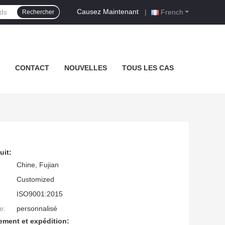
Causez Maintenant
|
French
Rechercher
CONTACT
NOUVELLES
TOUS LES CAS
uit:
Chine, Fujian
Customized
ISO9001:2015
e:
personnalisé
ement et expédition: