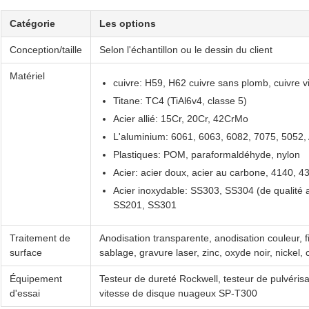
Catégorie
Les options
Conception/taille
Selon l'échantillon ou le dessin du client
Matériel
cuivre: H59, H62 cuivre sans plomb, cuivre vi
Titane: TC4 (TiAl6v4, classe 5)
Acier allié: 15Cr, 20Cr, 42CrMo
L'aluminium: 6061, 6063, 6082, 7075, 5052,
Plastiques: POM, paraformaldéhyde, nylon
Acier: acier doux, acier au carbone, 4140, 
Acier inoxydable: SS303, SS304 (de qualité
SS201, SS301
Traitement de
Anodisation transparente, anodisation couleur, f
surface
sablage, gravure laser, zinc, oxyde noir, nickel,
Équipement
Testeur de dureté Rockwell, testeur de pulvérisa
d'essai
vitesse de disque nuageux SP-T300