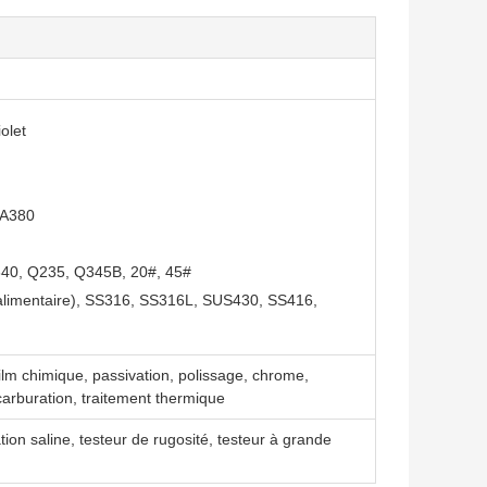
olet
 A380
4340, Q235, Q345B, 20#, 45#
 alimentaire), SS316, SS316L, SUS430, SS416,
ilm chimique, passivation, polissage, chrome,
 carburation, traitement thermique
tion saline, testeur de rugosité, testeur à grande