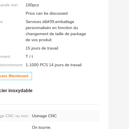
mande min:
100pcs
Price can be discussed
ge:
Services d&#39;emballage
personnalisés en fonction du
changement de taille de package
de vos produit
15 jours de travail
ement:
T / t
isionnement:
1-1000 PCS 14 jours de travail
usez Maintenant
cier inoxydable
ge CNC ou non:
Usinage CNC
:
On tourne.