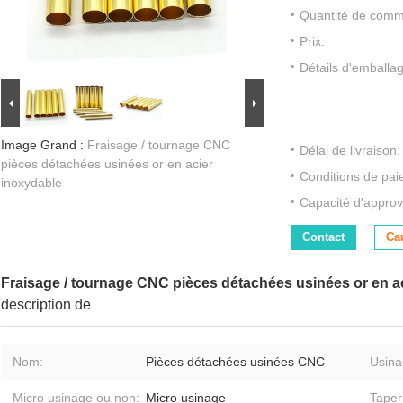
Quantité de com
Prix:
Détails d'emballa
Image Grand :
Fraisage / tournage CNC
Délai de livraison:
pièces détachées usinées or en acier
Conditions de pai
inoxydable
Capacité d'approv
Contact
Ca
Fraisage / tournage CNC pièces détachées usinées or en a
description de
Nom:
Pièces détachées usinées CNC
Usina
Micro usinage ou non:
Micro usinage
Taper