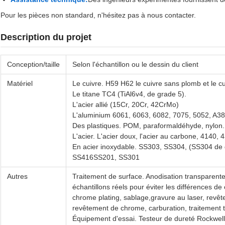
Pour les pièces non standard, n'hésitez pas à nous contacter.
Description du projet
Conception/taille
Selon l'échantillon ou le dessin du client
Matériel
Le cuivre. H59 H62 le cuivre sans plomb et le cui
Le titane TC4 (TiAl6v4, de grade 5).
L'acier allié (15Cr, 20Cr, 42CrMo)
L'aluminium 6061, 6063, 6082, 7075, 5052, A380,
Des plastiques. POM, paraformaldéhyde, nylon.
L'acier. L'acier doux, l'acier au carbone, 4140,
En acier inoxydable. SS303, SS304, (SS304 de 
SS416SS201, SS301
Autres
Traitement de surface. Anodisation transparente
échantillons réels pour éviter les différences de
chrome plating, sablage,gravure au laser, revêt
revêtement de chrome, carburation, traitement
Équipement d'essai. Testeur de dureté Rockwell, 