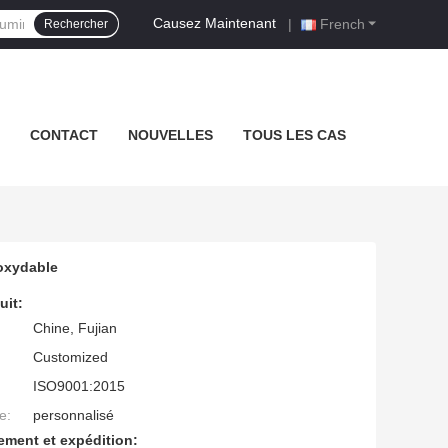
Causez Maintenant
|
French
Rechercher
CONTACT
NOUVELLES
TOUS LES CAS
noxydable
uit:
Chine, Fujian
Customized
ISO9001:2015
e:
personnalisé
ement et expédition: