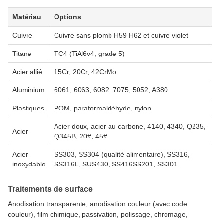
Matériau
Options
Cuivre
Cuivre sans plomb H59 H62 et cuivre violet
Titane
TC4 (TiAl6v4, grade 5)
Acier allié
15Cr, 20Cr, 42CrMo
Aluminium
6061, 6063, 6082, 7075, 5052, A380
Plastiques
POM, paraformaldéhyde, nylon
Acier doux, acier au carbone, 4140, 4340, Q235,
Acier
Q345B, 20#, 45#
Acier
SS303, SS304 (qualité alimentaire), SS316,
inoxydable
SS316L, SUS430, SS416SS201, SS301
Traitements de surface
Anodisation transparente, anodisation couleur (avec code
couleur), film chimique, passivation, polissage, chromage,