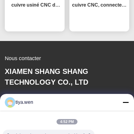
cuivre usiné CNC de
cuivre CNC, connecteur
haute conductivité pour
électrique usiné avec
Causez Maintenant
l'industrie
Causez Maintenant
précision pour
équipement électrique
Nous contacter
XIAMEN SHANG SHANG
TECHNOLOGY CO., LTD
E-mail
tiya.wen
286533110@qq.com
4:52 PM
Notre adresse