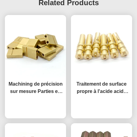
Related Products
Machining de précision
Traitement de surface
sur mesure Parties en
propre à l'acide acide
laiton CNC
en épinette au cuivre
Causez Maintenant
Causez Maintenant
moulé sur mesure