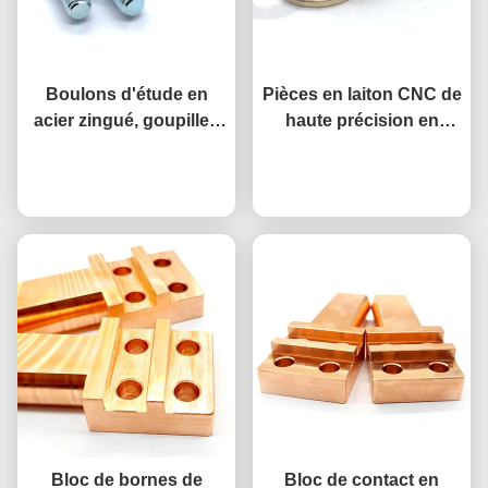
Boulons d'étude en
Pièces en laiton CNC de
acier zingué, goupilles
haute précision en
d'épaule hexagonales
aluminium en bronzage
Causez Maintenant
usinées CNC avec
à flèches usinées par
Causez Maintenant
extrémité filetée
CNC
Bloc de bornes de
Bloc de contact en