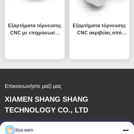
Εξαρτήματα τόρνευσης
Εξαρτήματα τόρνευσης
CNC με επιχρύσωση,
CNC ακριβείας από
εξαρτήματα
ανοξείδωτο χάλυβα
κατεργασμένα από
Συνομιλία τώρα
Συνομιλία τώρα
SUS304, ανοχή
ορείχαλκο, συνδετήρας
±0,01mm, υπηρεσία
ακροδεκτών
OEM
Επικοινωνήστε μαζί μας
XIAMEN SHANG SHANG
TECHNOLOGY CO., LTD
E-mail
tiya.wen