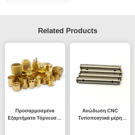
Related Products
Προσαρμοσμένα
Ανώδωση CNC
Εξαρτήματα Τόρνευσης
Τυποποιητικά μέρη
CNC Υψηλής Ακρίβειας
Α380 Αλουμινίου
Συνομιλία τώρα
με Ανοδιωμένη
Συνομιλία τώρα
Τμήματα CNC