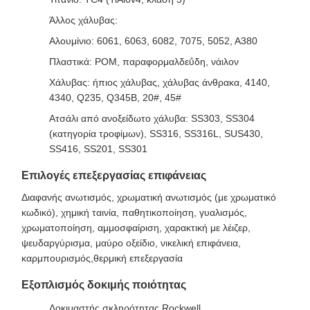
Άλλος χάλυβας:
Αλουμίνιο: 6061, 6063, 6082, 7075, 5052, Α380
Πλαστικά: POM, παραφορμαλδεΰδη, νάιλον
Χάλυβας: ήπιος χάλυβας, χάλυβας άνθρακα, 4140,
4340, Q235, Q345B, 20#, 45#
Ατσάλι από ανοξείδωτο χάλυβα: SS303, SS304
(κατηγορία τροφίμων), SS316, SS316L, SUS430,
SS416, SS201, SS301
Επιλογές επεξεργασίας επιφάνειας
Διαφανής ανωτισμός, χρωματική ανωτισμός (με χρωματικό
κωδικό), χημική ταινία, παθητικοποίηση, γυαλισμός,
χρωματοποίηση, αμμοσφαίριση, χαρακτική με λέιζερ,
ψευδαργύρισμα, μαύρο οξείδιο, νικελική επιφάνεια,
καρμπουρισμός,θερμική επεξεργασία
Εξοπλισμός δοκιμής ποιότητας
Δοκιμαστής σκληρότητας Rockwell