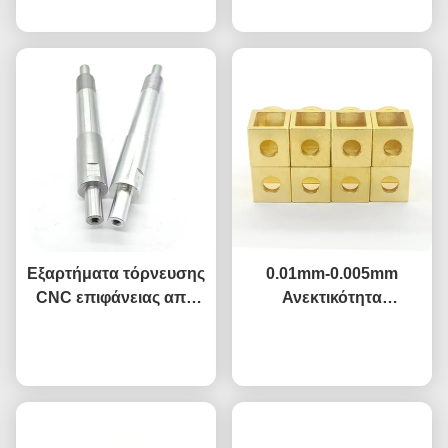
Επιφάνεια, Εξαρτήματα
Τόρνευσης CNC
Ακριβείας
Εξαρτήματα τόρνευσης
0.01mm-0.005mm
CNC επιφάνειας από
Ανεκτικότητα
ανθρακούχο χάλυβα,
Τυποποιημένα CNC
μικροκατεργασία,
Συνομιλία τώρα
γυρισμένα εξαρτήματα
Συνομιλία τώρα
τόρνευση εξαρτημάτων,
προσαρμοσμένα