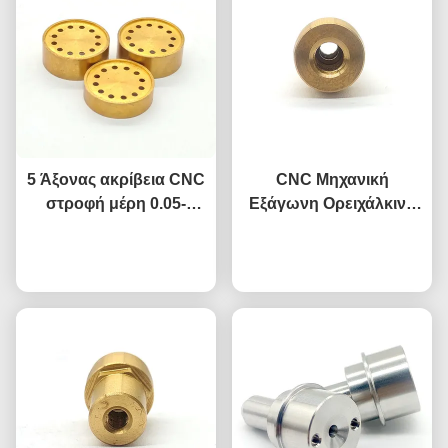
5 Άξονας ακρίβεια CNC
CNC Μηχανική
στροφή μέρη 0.05-
Εξάγωνη Ορειχάλκινη
0.1mm Tolerance
Θηλυκή Σύνδεση για
Συνομιλία τώρα
ατσάλινο
Συμπιεσμένο Αέρα
Συνομιλία τώρα
μηχανοποιημένα
Πνευματικό Εργαλείο
εξαρτήματα
Κεφαλή OEM