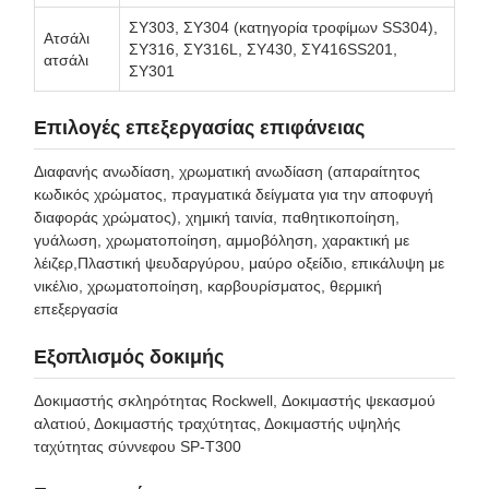
ΣΥ303, ΣΥ304 (κατηγορία τροφίμων SS304),
Ατσάλι
ΣΥ316, ΣΥ316L, ΣΥ430, ΣΥ416SS201,
ατσάλι
ΣΥ301
Επιλογές επεξεργασίας επιφάνειας
Διαφανής ανωδίαση, χρωματική ανωδίαση (απαραίτητος
κωδικός χρώματος, πραγματικά δείγματα για την αποφυγή
διαφοράς χρώματος), χημική ταινία, παθητικοποίηση,
γυάλωση, χρωματοποίηση, αμμοβόληση, χαρακτική με
λέιζερ,Πλαστική ψευδαργύρου, μαύρο οξείδιο, επικάλυψη με
νικέλιο, χρωματοποίηση, καρβουρίσματος, θερμική
επεξεργασία
Εξοπλισμός δοκιμής
Δοκιμαστής σκληρότητας Rockwell, Δοκιμαστής ψεκασμού
αλατιού, Δοκιμαστής τραχύτητας, Δοκιμαστής υψηλής
ταχύτητας σύννεφου SP-T300