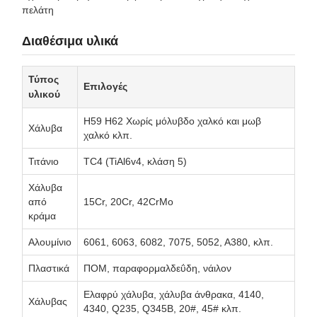
πελάτη
Διαθέσιμα υλικά
Τύπος
Επιλογές
υλικού
H59 H62 Χωρίς μόλυβδο χαλκό και μωβ
Χάλυβα
χαλκό κλπ.
Τιτάνιο
TC4 (TiAl6v4, κλάση 5)
Χάλυβα
από
15Cr, 20Cr, 42CrMo
κράμα
Αλουμίνιο
6061, 6063, 6082, 7075, 5052, A380, κλπ.
Πλαστικά
ΠΟΜ, παραφορμαλδεΰδη, νάιλον
Ελαφρύ χάλυβα, χάλυβα άνθρακα, 4140,
Χάλυβας
4340, Q235, Q345B, 20#, 45# κλπ.