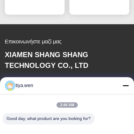
κατεργασμένα από
Συνομιλία τώρα
Συνομιλία τώρα
SUS304, ανοχή
ορείχαλκο, συνδετήρας
±0,01mm, υπηρεσία
ακροδεκτών
OEM
Επικοινωνήστε μαζί μας
XIAMEN SHANG SHANG
TECHNOLOGY CO., LTD
E-mail
tiya.wen
286533110@qq.com
2:40 AM
Η διεύθυνσή μας
Good day, what product are you looking for?
Διεύθυνση