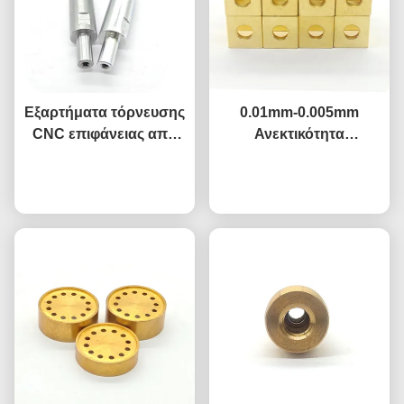
Εξαρτήματα τόρνευσης
0.01mm-0.005mm
CNC επιφάνειας από
Ανεκτικότητα
ανθρακούχο χάλυβα,
Τυποποιημένα CNC
μικροκατεργασία,
Συνομιλία τώρα
γυρισμένα εξαρτήματα
Συνομιλία τώρα
τόρνευση εξαρτημάτων,
προσαρμοσμένα