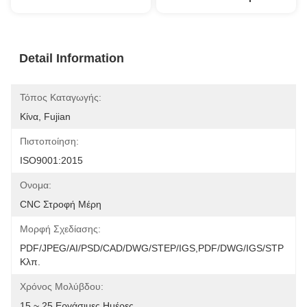
Detail Information
Τόπος Καταγωγής:
Κίνα, Fujian
Πιστοποίηση:
ISO9001:2015
Ονομα:
CNC Στροφή Μέρη
Μορφή Σχεδίασης:
PDF/JPEG/AI/PSD/CAD/DWG/STEP/IGS,PDF/DWG/IGS/STP 
Κλπ.
Χρόνος Μολύβδου:
15 ~ 25 Εργάσιμες Ημέρες