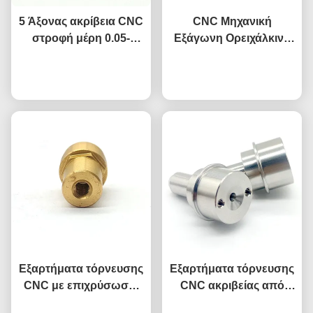
5 Άξονας ακρίβεια CNC
CNC Μηχανική
στροφή μέρη 0.05-
Εξάγωνη Ορειχάλκινη
0.1mm Tolerance
Θηλυκή Σύνδεση για
Συνομιλία τώρα
ατσάλινο
Συμπιεσμένο Αέρα
Συνομιλία τώρα
μηχανοποιημένα
Πνευματικό Εργαλείο
εξαρτήματα
Κεφαλή OEM
Εξαρτήματα τόρνευσης
Εξαρτήματα τόρνευσης
CNC με επιχρύσωση,
CNC ακριβείας από
εξαρτήματα
ανοξείδωτο χάλυβα