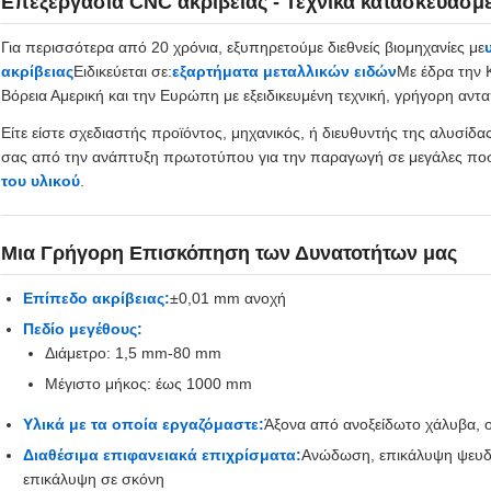
Επεξεργασία CNC ακρίβειας - Τεχνικά κατασκευασμέ
Για περισσότερα από 20 χρόνια, εξυπηρετούμε διεθνείς βιομηχανίες με
ακρίβειας
Ειδικεύεται σε:
εξαρτήματα μεταλλικών ειδών
Με έδρα την 
Βόρεια Αμερική και την Ευρώπη με εξειδικευμένη τεχνική, γρήγορη αν
Είτε είστε σχεδιαστής προϊόντος, μηχανικός, ή διευθυντής της αλυσί
σας από την ανάπτυξη πρωτοτύπου για την παραγωγή σε μεγάλες πο
του υλικού
.
Μια Γρήγορη Επισκόπηση των Δυνατοτήτων μας
Επίπεδο ακρίβειας:
±0,01 mm ανοχή
Πεδίο μεγέθους:
Διάμετρο: 1,5 mm-80 mm
Μέγιστο μήκος: έως 1000 mm
Υλικά με τα οποία εργαζόμαστε:
Άξονα από ανοξείδωτο χάλυβα, ο
Διαθέσιμα επιφανειακά επιχρίσματα:
Ανώδωση, επικάλυψη ψευδα
επικάλυψη σε σκόνη