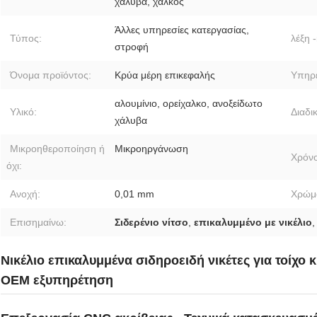
χάλυβα, χαλκός
Άλλες υπηρεσίες κατεργασίας,
Τύπος:
λέξη -
στροφή
Όνομα προϊόντος:
Κρύα μέρη επικεφαλής
Υπηρε
αλουμίνιο, ορείχαλκο, ανοξείδωτο
Υλικό:
Διαδι
χάλυβα
Μικροηθεροποίηση ή
Μικροηργάνωση
Χρόνο
όχι:
Ανοχή:
0,01 mm
Χρώμ
Επισημαίνω:
Σιδερένιο νίτσο
,
επικαλυμμένο με νικέλιο
Νικέλιο επικαλυμμένα σιδηροειδή νικέτες για τοίχο
OEM εξυπηρέτηση