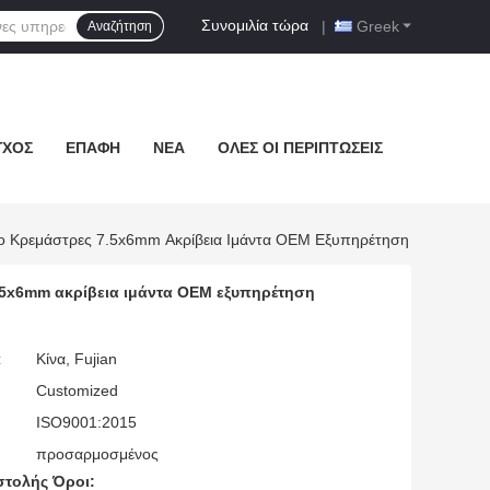
Συνομιλία τώρα
|
Greek
Αναζήτηση
ΓΧΟΣ
ΕΠΑΦΉ
ΝΈΑ
ΌΛΕΣ ΟΙ ΠΕΡΙΠΤΏΣΕΙΣ
οίχο Κρεμάστρες 7.5x6mm Ακρίβεια Ιμάντα OEM Εξυπηρέτηση
 7.5x6mm ακρίβεια ιμάντα OEM εξυπηρέτηση
:
Κίνα, Fujian
Customized
ISO9001:2015
προσαρμοσμένος
τολής Όροι: