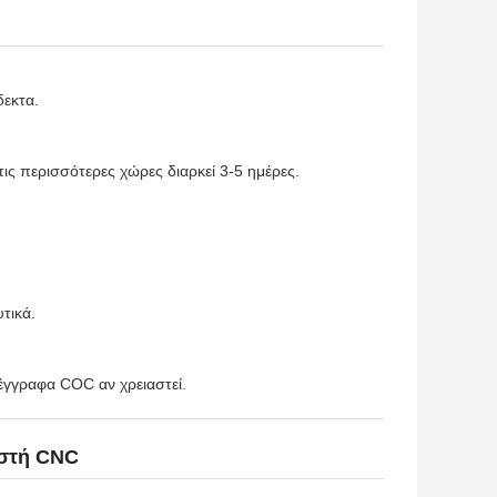
δεκτα.
ις περισσότερες χώρες διαρκεί 3-5 ημέρες.
τικά.
γγραφα COC αν χρειαστεί.
αστή CNC