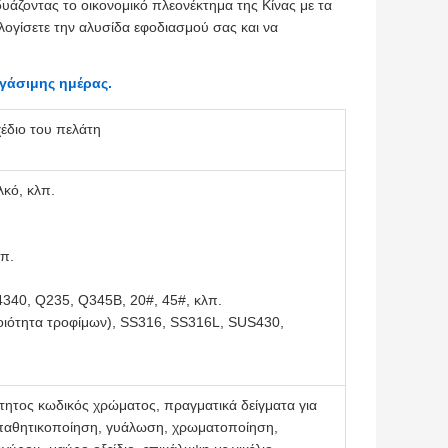
υάζοντας το οικονομικό πλεονέκτημα της Κίνας με τα
ογίσετε την αλυσίδα εφοδιασμού σας και να
γάσιμης ημέρας.
έδιο του πελάτη
κό, κλπ.
λπ.
340, Q235, Q345B, 20#, 45#, κλπ.
οιότητα τροφίμων), SS316, SS316L, SUS430,
ητος κωδικός χρώματος, πραγματικά δείγματα για
 παθητικοποίηση, γυάλωση, χρωματοποίηση,