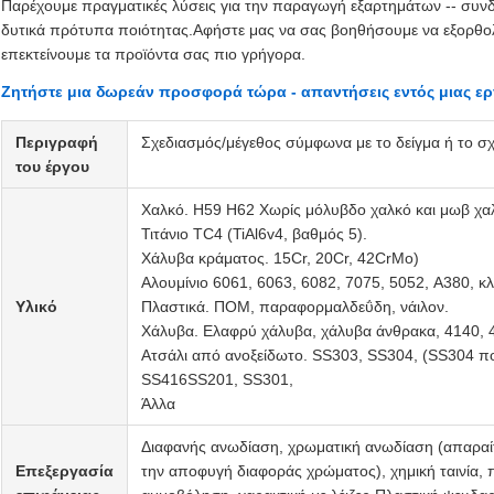
Παρέχουμε πραγματικές λύσεις για την παραγωγή εξαρτημάτων -- συνδ
δυτικά πρότυπα ποιότητας.Αφήστε μας να σας βοηθήσουμε να εξορθολ
επεκτείνουμε τα προϊόντα σας πιο γρήγορα.
Ζητήστε μια δωρεάν προσφορά τώρα - απαντήσεις εντός μιας ερ
Περιγραφή
Σχεδιασμός/μέγεθος σύμφωνα με το δείγμα ή το σχ
του έργου
Χαλκό. H59 H62 Χωρίς μόλυβδο χαλκό και μωβ χαλ
Τιτάνιο TC4 (TiAl6v4, βαθμός 5).
Χάλυβα κράματος. 15Cr, 20Cr, 42CrMo)
Αλουμίνιο 6061, 6063, 6082, 7075, 5052, A380, κ
Υλικό
Πλαστικά. ΠΟΜ, παραφορμαλδεΰδη, νάιλον.
Χάλυβα. Ελαφρύ χάλυβα, χάλυβα άνθρακα, 4140, 4
Ατσάλι από ανοξείδωτο. SS303, SS304, (SS304 π
SS416SS201, SS301,
Άλλα
Διαφανής ανωδίαση, χρωματική ανωδίαση (απαραίτ
Επεξεργασία
την αποφυγή διαφοράς χρώματος), χημική ταινία,