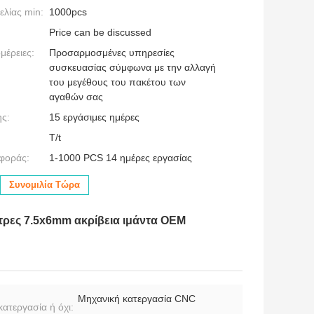
λίας min:
1000pcs
Price can be discussed
μέρειες:
Προσαρμοσμένες υπηρεσίες
συσκευασίας σύμφωνα με την αλλαγή
του μεγέθους του πακέτου των
αγαθών σας
ς:
15 εργάσιμες ημέρες
T/t
φοράς:
1-1000 PCS 14 ημέρες εργασίας
Συνομιλία Τώρα
στρες 7.5x6mm ακρίβεια ιμάντα OEM
Μηχανική κατεργασία CNC
ατεργασία ή όχι: