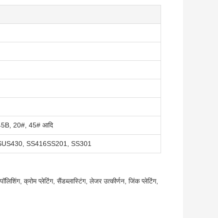
Q345B, 20#, 45# आदि
L, SUS430, SS416SS201, SS301
िंग, क्रोम प्लेटिंग, सैंडब्लास्टिंग, लेजर उत्कीर्णन, जिंक प्लेटिंग,