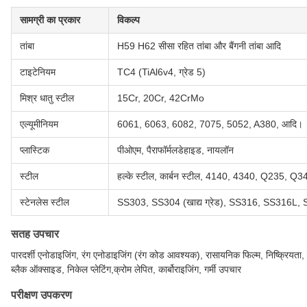
सामग्री का प्रकार
विकल्प
तांबा
H59 H62 सीसा रहित तांबा और बैंगनी तांबा आदि
टाइटेनियम
TC4 (TiAl6v4, ग्रेड 5)
मिश्र धातु स्टील
15Cr, 20Cr, 42CrMo
एल्यूमीनियम
6061, 6063, 6082, 7075, 5052, A380, आदि।
प्लास्टिक
पीओएम, पैराफॉर्मलडेहाइड, नायलॉन
स्टील
हल्के स्टील, कार्बन स्टील, 4140, 4340, Q235, 
स्टेनलेस स्टील
SS303, SS304 (खाद्य ग्रेड), SS316, SS316
सतह उपचार
पारदर्शी एनोडाइजिंग, रंग एनोडाइजिंग (रंग कोड आवश्यक), रासायनिक फिल्म, निष्क्रियता, पॉलिश
ब्लैक ऑक्साइड, निकेल प्लेटिंग,क्रोम लेपित, कार्बोराइजिंग, गर्मी उपचार
परीक्षण उपकरण