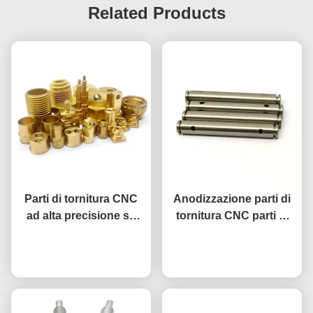
Related Products
Parti di tornitura CNC
Anodizzazione parti di
ad alta precisione su
tornitura CNC parti di
misura Superficie
alluminio A380
anodizzata Componenti
Ora chiacchieri
lavorazione CNC
Ora chiacchieri
tornati CNC ad alta
precisione