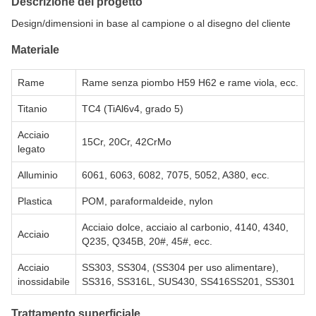
Descrizione del progetto
Design/dimensioni in base al campione o al disegno del cliente
Materiale
Rame
Rame senza piombo H59 H62 e rame viola, ecc.
Titanio
TC4 (TiAl6v4, grado 5)
Acciaio
15Cr, 20Cr, 42CrMo
legato
Alluminio
6061, 6063, 6082, 7075, 5052, A380, ecc.
Plastica
POM, paraformaldeide, nylon
Acciaio dolce, acciaio al carbonio, 4140, 4340,
Acciaio
Q235, Q345B, 20#, 45#, ecc.
Acciaio
SS303, SS304, (SS304 per uso alimentare),
inossidabile
SS316, SS316L, SUS430, SS416SS201, SS301
Trattamento superficiale