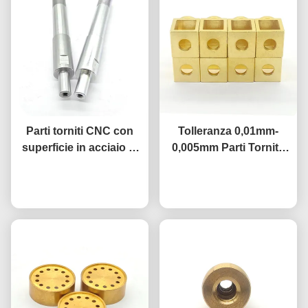
Parti torniti CNC con
Tolleranza 0,01mm-
superficie in acciaio al
0,005mm Parti Tornite
carbonio, micro
CNC Personalizzate
Ora chiacchieri
lavorazione di
Componenti Torniti di
Ora chiacchieri
componenti torniti,
Precisione in Ottone
personalizzati