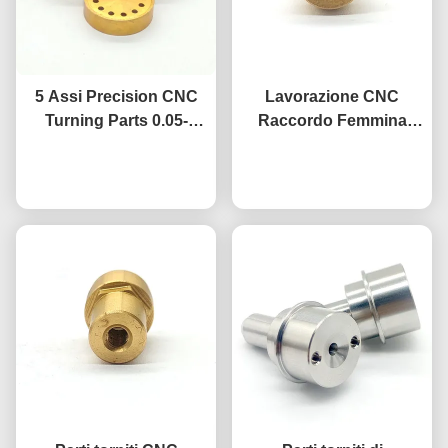
5 Assi Precision CNC
Lavorazione CNC
Turning Parts 0.05-
Raccordo Femmina
0.1mm Tolleranza
Esagonale in Ottone per
Componenti lavorati in
Ora chiacchieri
Aria Compressa,
Ora chiacchieri
acciaio inossidabile
Utensile Pneumatico,
Testata OEM