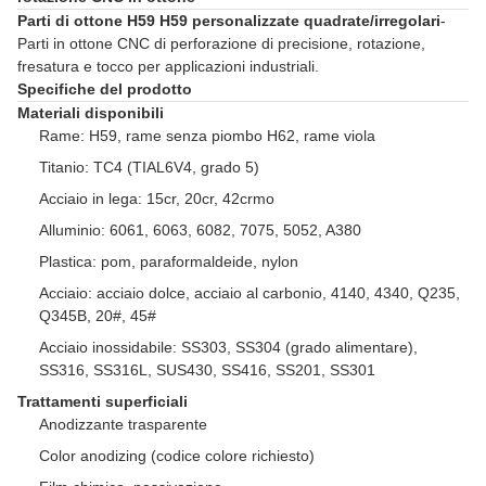
Parti di ottone H59 H59 personalizzate quadrate/irregolari
-
Parti in ottone CNC di perforazione di precisione, rotazione,
fresatura e tocco per applicazioni industriali.
Specifiche del prodotto
Materiali disponibili
Rame: H59, rame senza piombo H62, rame viola
Titanio: TC4 (TIAL6V4, grado 5)
Acciaio in lega: 15cr, 20cr, 42crmo
Alluminio: 6061, 6063, 6082, 7075, 5052, A380
Plastica: pom, paraformaldeide, nylon
Acciaio: acciaio dolce, acciaio al carbonio, 4140, 4340, Q235,
Q345B, 20#, 45#
Acciaio inossidabile: SS303, SS304 (grado alimentare),
SS316, SS316L, SUS430, SS416, SS201, SS301
Trattamenti superficiali
Anodizzante trasparente
Color anodizing (codice colore richiesto)