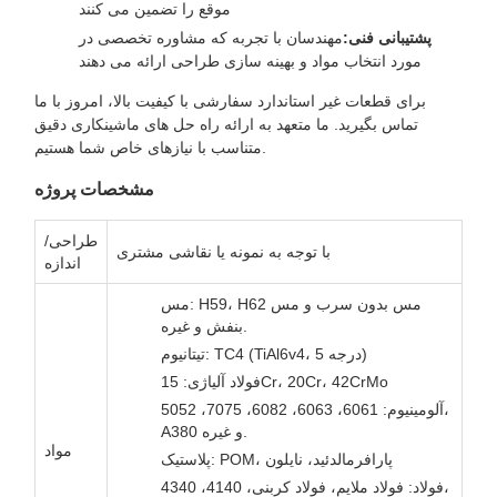
موقع را تضمین می کنند
پشتیبانی فنی:
مهندسان با تجربه که مشاوره تخصصی در
مورد انتخاب مواد و بهینه سازی طراحی ارائه می دهند
برای قطعات غیر استاندارد سفارشی با کیفیت بالا، امروز با ما
تماس بگیرید. ما متعهد به ارائه راه حل های ماشینکاری دقیق
متناسب با نیازهای خاص شما هستیم.
مشخصات پروژه
طراحی/
با توجه به نمونه یا نقاشی مشتری
اندازه
مس: H59، H62 مس بدون سرب و مس
بنفش و غیره.
تیتانیوم: TC4 (TiAl6v4، درجه 5)
فولاد آلیاژی: 15Cr، 20Cr، 42CrMo
آلومینیوم: 6061، 6063، 6082، 7075، 5052،
A380 و غیره.
مواد
پلاستیک: POM، پارافرمالدئید، نایلون
فولاد: فولاد ملایم، فولاد کربنی، 4140، 4340،