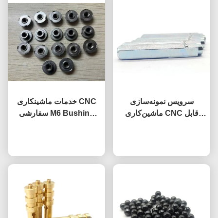
سرویس نمونه‌سازی
خدمات ماشینکاری CNC
ماشین‌کاری CNC قابل
سفارشی M6 Bushing
تنظیم مقاومت در برابر
قطعات اتوماتیک Damping
حالا حرف بزن
خوردگی قطعات آلیاژ
حالا حرف بزن
Bushing DIN466
تیتانیوم