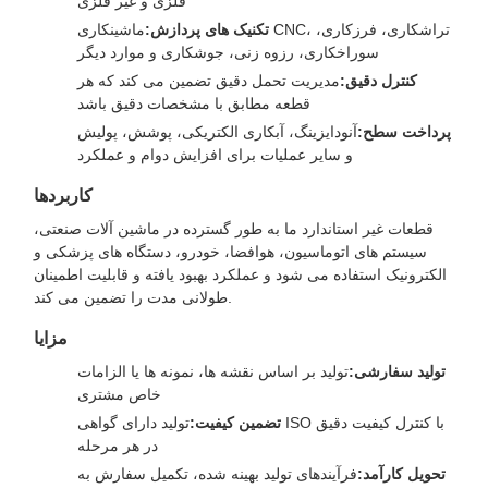
فلزی و غیر فلزی
تکنیک های پردازش:
ماشینکاری CNC، تراشکاری، فرزکاری،
سوراخکاری، رزوه زنی، جوشکاری و موارد دیگر
کنترل دقیق:
مدیریت تحمل دقیق تضمین می کند که هر
قطعه مطابق با مشخصات دقیق باشد
پرداخت سطح:
آنودایزینگ، آبکاری الکتریکی، پوشش، پولیش
و سایر عملیات برای افزایش دوام و عملکرد
کاربردها
قطعات غیر استاندارد ما به طور گسترده در ماشین آلات صنعتی،
سیستم های اتوماسیون، هوافضا، خودرو، دستگاه های پزشکی و
الکترونیک استفاده می شود و عملکرد بهبود یافته و قابلیت اطمینان
طولانی مدت را تضمین می کند.
مزایا
تولید سفارشی:
تولید بر اساس نقشه ها، نمونه ها یا الزامات
خاص مشتری
تضمین کیفیت:
تولید دارای گواهی ISO با کنترل کیفیت دقیق
در هر مرحله
تحویل کارآمد:
فرآیندهای تولید بهینه شده، تکمیل سفارش به