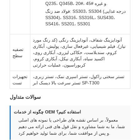
Q235، Q345B، 20#، 45# و غیره.
فولاد ضد زنگ: SS303، SS304 (درجه غذایی
SS304)، SS316، SS316L، SUS430،
SS416، SS201، SS301
آنودایزینگ شفاف، آنودایزینگ رنگی (کد رنگ مورد
نیاز)، فیلم شیمیایی، غیرفعال سازی، پولیش، آبکاری
تصفیه
کروم، سندبلاست، حکاکی لیزری، آبکاری روی،
سطح
اکسید سیاه، آبکاری نیکل، آبکاری کروم،
کربوراسیون، عملیات حرارتی
تستر سختی راکول، تستر اسپری نمک، تستر زبری،
تجهیزات
تستر سرعت بالا دیسک ابر SP-T300
تست
سوالات متداول
چگونه از خدمات OEM استفاده کنیم؟
معمولاً، بر اساس نقشه های طراحی یا نمونه های اصلی
شما، ما به شما مشاوره و نقل قول های فنی ارائه می دهیم
و پس از موافقت شما، برای شما تولید خواهیم کرد.