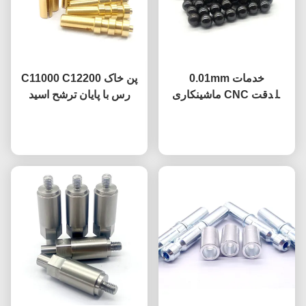
0.01mm خدمات
C11000 C12200 پن خاک
ماشینکاری CNC با دقت
رس با پایان ترشح اسید
استاندارد
حالا حرف بزن
حالا حرف بزن