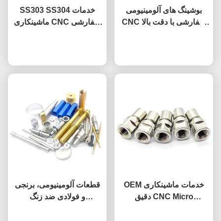
بوشینگ های آلومینیومی
SS303 SS304 خدمات
CNC سفارشی با دقت بالا
ماشینکاری CNC سفارشی
برای خودرو
قطعات فولاد ضد زنگ CNC
حالا حرف بزن
دقیق
حالا حرف بزن
OEM خدمات ماشینکاری
قطعات آلومینیومی، برنجی
دقیق CNC Micro
و فولادی ضد زنگ
Machining Stainless
ماشینکاری شده CNC
حالا حرف بزن
Steel Connector
حالا حرف بزن
سفارشی با تلرانس 0.01