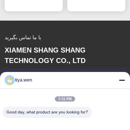
میلی‌متر
با ما تماس بگیرید
XIAMEN SHANG SHANG
TECHNOLOGY CO., LTD
نامه الکترونیکی
tiya.wen
286533110@qq.com
7:31 PM
آدرس ما
Good day, what product are you looking for?
آدرس
چین، استان فوژیان، شهر ژیانمن، منطقه تونگان، منطقه صنعتی