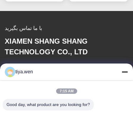
با ما تماس بگیرید
XIAMEN SHANG SHANG
TECHNOLOGY CO., LTD
نامه الکترونیکی
tiya.wen
286533110@qq.com
7:15 AM
آدرس ما
Good day, what product are you looking for?
آدرس
چین، استان فوژیان، شهر ژیانمن، منطقه تونگان، منطقه صنعتی
متمرکز، پارک تونگان شماره 179