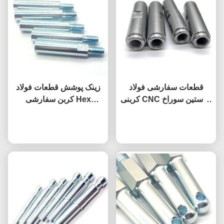
قطعات سفارشی فولاد
زینک پوشش قطعات فولاد
کربنی CNC با آستین سوراخ
کربن سفارشی Hex
کور رزوه ای غیر استاندارد
Spacer Standoff مرد زن
حالا حرف بزن
حالا حرف بزن