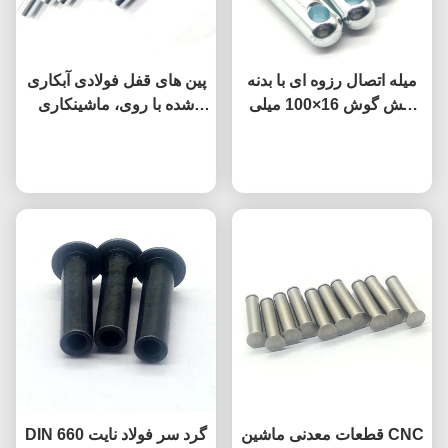
میله اتصال رزوه ای با بدنه
پین های قفل فولادی آبکاری
شش گوش 16×100 میلی
شده با روی، ماشینکاری
متر، شفت اتصال فولادی با
شده با CNC با دقت بالا
روکش روی
حالا حرف بزن
حالا حرف بزن
برای تجهیزات مکانیکی
قطعات معدنی ماشین CNC
DIN 660 گرد سر فولاد نایت