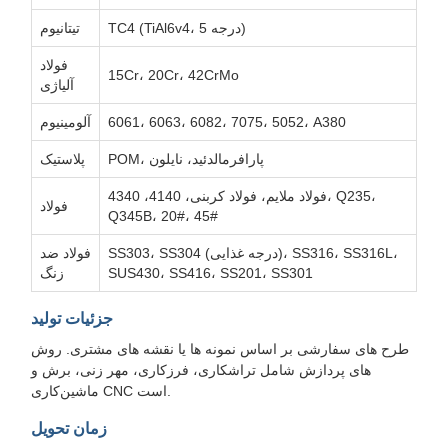
TC4 (TiAl6v4، درجه 5)
تیتانیوم
فولاد
15Cr، 20Cr، 42CrMo
آلیاژی
6061، 6063، 6082، 7075، 5052، A380
آلومینیوم
POM، پارافرمالدئید، نایلون
پلاستیک
فولاد ملایم، فولاد کربنی، 4140، 4340، Q235،
فولاد
Q345B، 20#، 45#
SS303، SS304 (درجه غذایی)، SS316، SS316L،
فولاد ضد
SUS430، SS416، SS201، SS301
زنگ
جزئیات تولید
طرح های سفارشی بر اساس نمونه ها یا نقشه های مشتری. روش
های پردازش شامل تراشکاری، فرزکاری، مهر زنی، برش و
ماشین‌کاری CNC است.
زمان تحویل