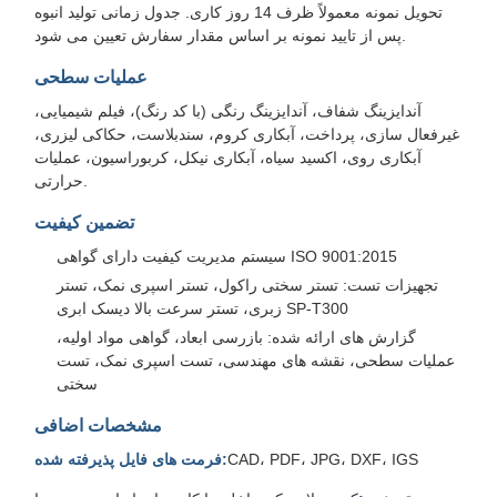
تحویل نمونه معمولاً ظرف 14 روز کاری. جدول زمانی تولید انبوه
پس از تایید نمونه بر اساس مقدار سفارش تعیین می شود.
عملیات سطحی
آندایزینگ شفاف، آندایزینگ رنگی (با کد رنگ)، فیلم شیمیایی،
غیرفعال سازی، پرداخت، آبکاری کروم، سندبلاست، حکاکی لیزری،
آبکاری روی، اکسید سیاه، آبکاری نیکل، کربوراسیون، عملیات
حرارتی.
تضمین کیفیت
سیستم مدیریت کیفیت دارای گواهی ISO 9001:2015
تجهیزات تست: تستر سختی راکول، تستر اسپری نمک، تستر
زبری، تستر سرعت بالا دیسک ابری SP-T300
گزارش های ارائه شده: بازرسی ابعاد، گواهی مواد اولیه،
عملیات سطحی، نقشه های مهندسی، تست اسپری نمک، تست
سختی
مشخصات اضافی
CAD، PDF، JPG، DXF، IGS
فرمت های فایل پذیرفته شده: