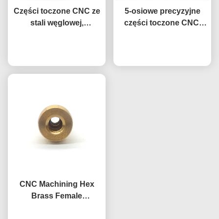
Części toczone CNC ze
5-osiowe precyzyjne
stali węglowej,
części toczone CNC,
obrabiane
tolerancja 0,05-0,1 mm,
powierzchniowo,
Rozmawiaj teraz.
elementy obrabiane ze
Rozmawiaj teraz.
mikroobróbka
stali nierdzewnej
CNC Machining Hex
Brass Female
Connector Sprężone