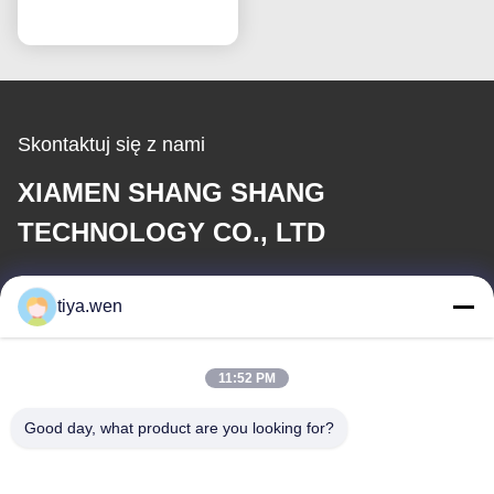
Rozmawiaj teraz.
powietrze Głowa
narzędzia
pneumatycznego OEM
Skontaktuj się z nami
XIAMEN SHANG SHANG
TECHNOLOGY CO., LTD
E-mail
tiya.wen
286533110@qq.com
11:52 PM
Nasz adres
Good day, what product are you looking for?
Adres
Chiny, prowincja Fujian, miasto Xiamen, dzielnica Tong'an,