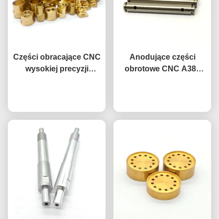
Części obracające CNC
Anodujące części
wysokiej precyzji
obrotowe CNC A380
anodowane
Części aluminiowe
powierzchnia Części
Rozmawiaj teraz.
Rozmawiaj teraz.
Obróbka CNC
obracające precyzyjnie
CNC