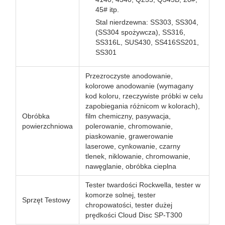
45# itp.
Stal nierdzewna: SS303, SS304,
(SS304 spożywcza), SS316,
SS316L, SUS430, SS416SS201,
SS301
Przezroczyste anodowanie,
kolorowe anodowanie (wymagany
kod koloru, rzeczywiste próbki w celu
zapobiegania różnicom w kolorach),
Obróbka
film chemiczny, pasywacja,
powierzchniowa
polerowanie, chromowanie,
piaskowanie, grawerowanie
laserowe, cynkowanie, czarny
tlenek, niklowanie, chromowanie,
nawęglanie, obróbka cieplna
Tester twardości Rockwella, tester w
komorze solnej, tester
Sprzęt Testowy
chropowatości, tester dużej
prędkości Cloud Disc SP-T300