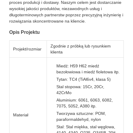
proces produkcji i dostawy. Naszym celem jest dostarczanie
wysokiej jakości produktów, niezawodnych usług i
długoterminowych partnerstw poprzez precyzyjną inżynierię i
rozwiązania skoncentrowane na kliencie.
Opis Projektu
Zgodnie z próbką lub rysunkiem
Projekt/rozmiar
klienta
Miedź: H59 H62 miedź
bezołowiowa i miedź fioletowa itp.
Tytan: TC4 (TiAl6v4, klasa 5)
Stal stopowa: 15Cr, 20Cr,
42CrMo
Aluminium: 6061, 6063, 6082,
7075, 5052, A380 itp.
Tworzywa sztuczne: POM,
Materiał
paraformaldehyd, nylon
Stal: Stal miękka, stal węglowa,
4140, 4340, Q235, Q345B, 20#,