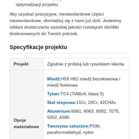
optymalizacji projektu
Aby uzyskać precyzyjne, niestandardowe części
niestandardowe, skontaktuj się z nami już dziś. Jesteśmy
oddani dostarczaniu wysokiej jakości rozwiązań obróbki
dostosowanych do Twoich potrzeb.
Specyfikacje projektu
Projekt
Zgodnie z próbką lub rysunkiem klienta
Miedź:
H59 H62 miedź bezołowiowa i
miedź fioletowa
Tytan:
TC4 (TiAl6v4, klasa 5)
Stal stopowa:
15Cr, 20Cr, 42CrMo
Aluminium:
6061, 6063, 6082, 7075,
5052, A380
Opcje
Tworzywa sztuczne:
POM,
materiałowe
paraformaldehyd, nylon