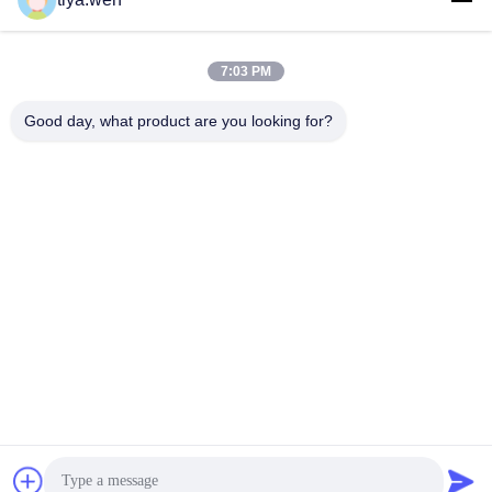
286533110@qq.com
7:03 PM
Nasz adres
Good day, what product are you looking for?
Adres
Chiny, prowincja Fujian, miasto Xiamen, dzielnica Tong'an,
centralna strefa przemysłowa, park Tong'an nr 179.
teren
0086-592-7895966-8013
Polityka prywatności
|
Sitemap
Chiny Dobra jakość Precyzyjne części tokarskie CNC
Sprzedawca. -2025 XIAMEN SHANG SHANG TECHNOLOGY
CO., LTD . Wszelkie prawa zastrzeżone.