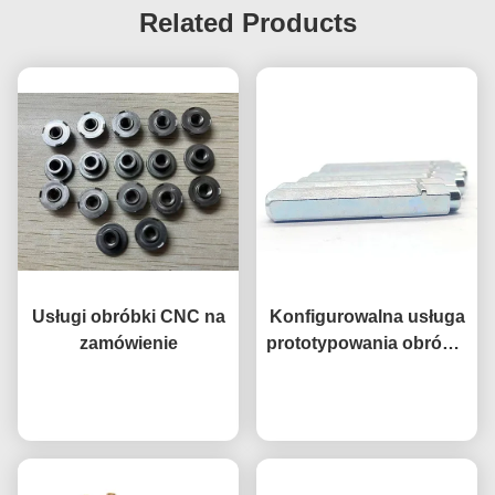
Related Products
Usługi obróbki CNC na
Konfigurowalna usługa
zamówienie
prototypowania obróbki
CNC Odporność na
Rozmawiaj teraz.
korozję Części ze stopu
Rozmawiaj teraz.
tytanu