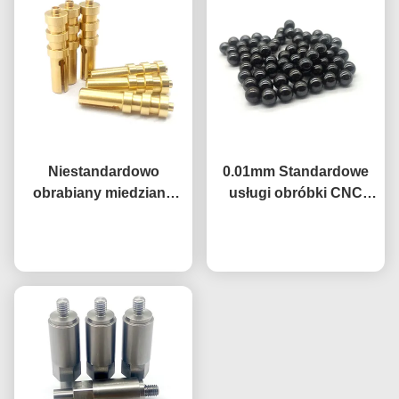
Niestandardowo
0.01mm Standardowe
obrabiany miedziany
usługi obróbki CNC
bolec uziemiający
precyzyjnej
C11000 C12200 z
Rozmawiaj teraz.
Rozmawiaj teraz.
Magnetyczne
wykończeniem
polerowane kule
trawiącym kwasem
metalowe