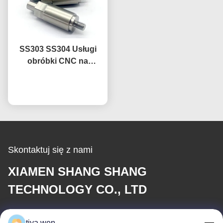
SS303 SS304 Usługi
obróbki CNC na
zamówienie Precyzja
CNC Części ze stali
Rozmawiaj teraz.
nierdzewnej
Skontaktuj się z nami
XIAMEN SHANG SHANG
TECHNOLOGY CO., LTD
E-mail
tiya.wen