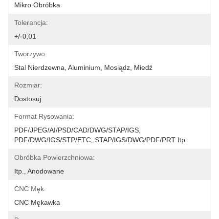
Mikro Obróbka
Tolerancja:
+/-0,01
Tworzywo:
Stal Nierdzewna, Aluminium, Mosiądz, Miedź
Rozmiar:
Dostosuj
Format Rysowania:
PDF/JPEG/AI/PSD/CAD/DWG/STAP/IGS, 
PDF/DWG/IGS/STP/ETC, STAP/IGS/DWG/PDF/PRT Itp.
Obróbka Powierzchniowa:
Itp., Anodowane
CNC Męk:
CNC Mękawka