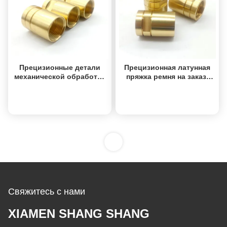
Прецизионные детали
Прецизионная латунная
механической обработки
пряжка ремня на заказ,
на станках с ЧПУ,
обработка на станках с
латунные детали, допуск
ЧПУ, фрезерование,
Получить лучшую
Получить лучшую
0,01 мм
точение, услуги
цену
цену
1
Свяжитесь с нами
XIAMEN SHANG SHANG