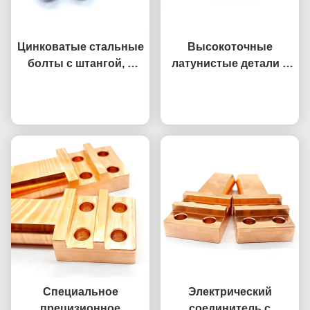
Цинковатые стальные
Высокоточные
болты с штангой, с
латунистые детали с
шнурками, с натяжкой
ЧПУ, сделанные с ЧПУ,
Побеседуйте теперь
Побеседуйте теперь
алюминиевые
бронзовые корпуса
Специальное
Электрический
прецизионное
соединитель с