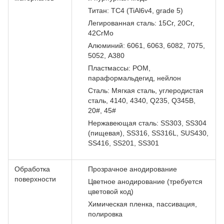
Титан: TC4 (TiAl6v4, grade 5)
Легированная сталь: 15Cr, 20Cr,
42CrMo
Алюминий: 6061, 6063, 6082, 7075,
5052, A380
Пластмассы: POM,
параформальдегид, нейлон
Сталь: Мягкая сталь, углеродистая
сталь, 4140, 4340, Q235, Q345B,
20#, 45#
Нержавеющая сталь: SS303, SS304
(пищевая), SS316, SS316L, SUS430,
SS416, SS201, SS301
Обработка
Прозрачное анодирование
поверхности
Цветное анодирование (требуется
цветовой код)
Химическая пленка, пассивация,
полировка