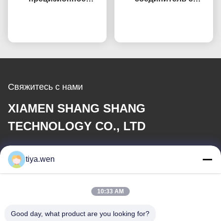
станковое станковое
высокой точностью,
станковое станковое
Побеседуйте теперь
Побеседуйте теперь
изготовленный с
станковое станковое
помощью
станковое станковое
механических
станковое станковое
механизмов, для
станковое помещение
электрооборудования,
с контактным блоком
Свяжитесь с нами
из меди
XIAMEN SHANG SHANG
TECHNOLOGY CO., LTD
Электронная почта
tiya.wen
286533110@qq.com
10:33 AM
Наш адрес
Good day, what product are you looking for?