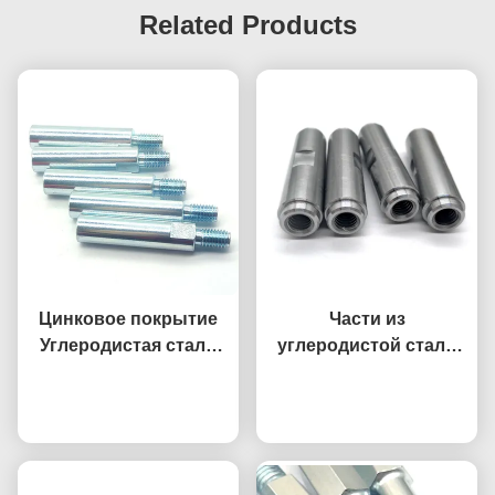
Related Products
Цинковое покрытие
Части из
Углеродистая сталь
углеродистой стали
Части на заказ
на заказ CNC с
Побеседуйте теперь
Шестеренковый
Побеседуйте теперь
натяжкой
распределитель
Стойка Мужчина
Женщина