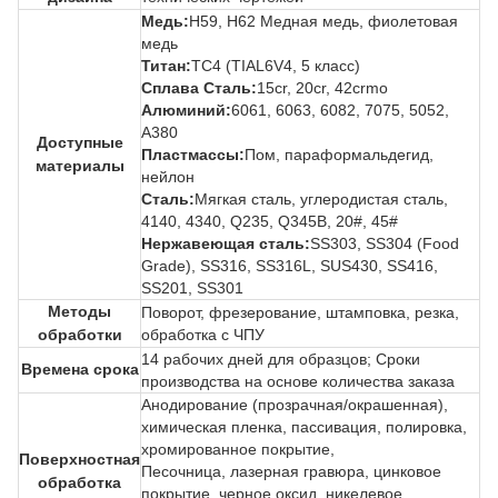
Медь:
H59, H62 Медная медь, фиолетовая
медь
Титан:
TC4 (TIAL6V4, 5 класс)
Сплава Сталь:
15cr, 20cr, 42crmo
Алюминий:
6061, 6063, 6082, 7075, 5052,
A380
Доступные
Пластмассы:
Пом, параформальдегид,
материалы
нейлон
Сталь:
Мягкая сталь, углеродистая сталь,
4140, 4340, Q235, Q345B, 20#, 45#
Нержавеющая сталь:
SS303, SS304 (Food
Grade), SS316, SS316L, SUS430, SS416,
SS201, SS301
Методы
Поворот, фрезерование, штамповка, резка,
обработки
обработка с ЧПУ
14 рабочих дней для образцов; Сроки
Времена срока
производства на основе количества заказа
Анодирование (прозрачная/окрашенная),
химическая пленка, пассивация, полировка,
хромированное покрытие,
Поверхностная
Песочница, лазерная гравюра, цинковое
обработка
покрытие, черное оксид, никелевое