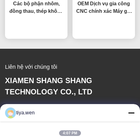
Các bộ phận nhôm,
OEM Dịch vụ gia công
đồng thau, thép không
CNC chính xác Máy gia
gỉ gia công CNC tùy
công vi mô Bộ kết nối
chỉnh dung sai 0.01mm
nói chuyện ngay.
nói chuyện ngay.
thép không gỉ
Liên hệ với chúng tôi
XIAMEN SHANG SHANG
TECHNOLOGY CO., LTD
E-mail
tiya.wen
286533110@qq.com
4:07 PM