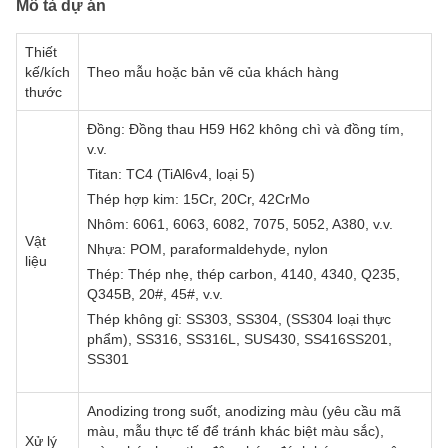
Mô tả dự án
Thiết
kế/kích
Theo mẫu hoặc bản vẽ của khách hàng
thước
Đồng: Đồng thau H59 H62 không chì và đồng tím,
v.v.
Titan: TC4 (TiAl6v4, loại 5)
Thép hợp kim: 15Cr, 20Cr, 42CrMo
Nhôm: 6061, 6063, 6082, 7075, 5052, A380, v.v.
Vật
Nhựa: POM, paraformaldehyde, nylon
liệu
Thép: Thép nhẹ, thép carbon, 4140, 4340, Q235,
Q345B, 20#, 45#, v.v.
Thép không gỉ: SS303, SS304, (SS304 loại thực
phẩm), SS316, SS316L, SUS430, SS416SS201,
SS301
Anodizing trong suốt, anodizing màu (yêu cầu mã
màu, mẫu thực tế để tránh khác biệt màu sắc),
Xử lý