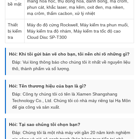
màng hóa học, thụ động hóa, đánh bóng, mạ crôm,
bề mặt
phun cát, khắc laser, mạ kẽm, oxit đen, mạ niken,
mạ crôm, thấm cacbon, xử lý nhiệt
Thiết
Máy đo độ cứng Rockwell, Máy kiểm tra phun muối,
bị kiểm
Máy kiểm tra độ nhám, Máy kiểm tra tốc độ cao
tra
Cloud Disc SP-T300
Hỏi: Khi tôi gửi bản vẽ cho bạn, tôi nên chỉ rõ những gì?
Đáp: Vui lòng thông báo cho chúng tôi ít nhất về nguyên liệu
thô, thành phẩm và số lượng.
Hỏi: Tên thương hiệu của bạn là gì?
Đáp: Công ty chúng tôi có tên là Xiamen Shangshang
Technology Co., Ltd. Chúng tôi có nhà máy riêng tại Hạ Môn
để gia công và sản xuất.
Hỏi: Tại sao chúng tôi chọn bạn?
Đáp: Chúng tôi là một nhà máy với gần 20 năm kinh nghiệm