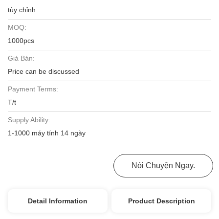
tùy chỉnh
MOQ:
1000pcs
Giá Bán:
Price can be discussed
Payment Terms:
T/t
Supply Ability:
1-1000 máy tính 14 ngày
Nhận Được Giá Tốt Nhất
Nói Chuyện Ngay.
Detail Information
Product Description