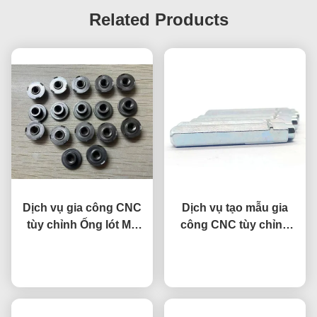
Related Products
Dịch vụ gia công CNC
Dịch vụ tạo mẫu gia
tùy chỉnh Ống lót M6
công CNC tùy chỉnh
Phụ tùng ô tô Ống lót
bằng hợp kim titan
nói chuyện ngay.
giảm xóc DIN466
nói chuyện ngay.
chống ăn mòn