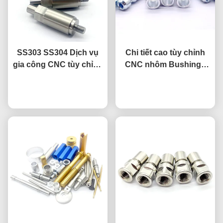
SS303 SS304 Dịch vụ
Chi tiết cao tùy chỉnh
gia công CNC tùy chỉnh
CNC nhôm Bushings
Chi tiết CNC kim loại
gia công thép khóa
nói chuyện ngay.
không gỉ
nói chuyện ngay.
chân cho ô tô