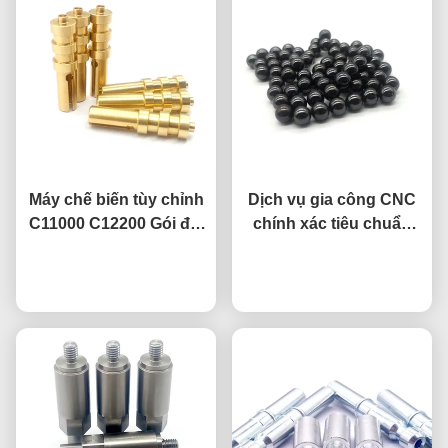
Máy chế biến tùy chỉnh
Dịch vụ gia công CNC
C11000 C12200 Gói đất
chính xác tiêu chuẩn
đồng với kết thúc cấy
0.01mm, bi kim loại
nói chuyện ngay.
axit
đánh bóng từ tính
nói chuyện ngay.