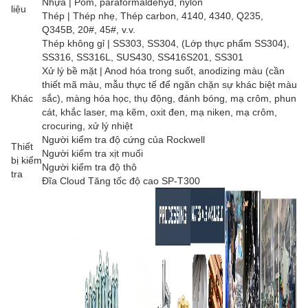
Nhựa | Pom, paraformaldehyd, nylon
liệu
Thép | Thép nhẹ, Thép carbon, 4140, 4340, Q235,
Q345B, 20#, 45#, v.v.
Thép không gỉ | SS303, SS304, (Lớp thực phẩm SS304),
SS316, SS316L, SUS430, SS416S201, SS301
Xử lý bề mặt | Anod hóa trong suốt, anodizing màu (cần
thiết mã màu, mẫu thực tế để ngăn chặn sự khác biệt màu
Khác
sắc), màng hóa học, thụ động, đánh bóng, mạ crôm, phun
cát, khắc laser, mạ kẽm, oxit đen, mạ niken, mạ crôm,
crocuring, xử lý nhiệt
Người kiểm tra độ cứng của Rockwell
Thiết
Người kiểm tra xịt muối
bị kiểm
Người kiểm tra độ thô
tra
Đĩa Cloud Tăng tốc độ cao SP-T300