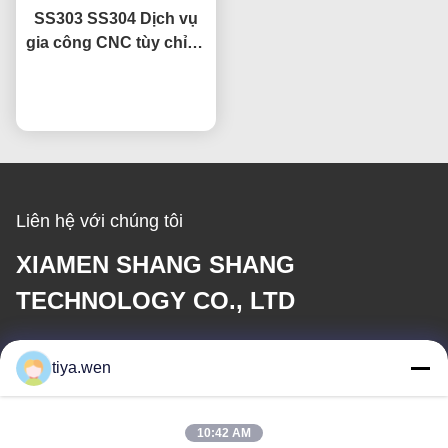
SS303 SS304 Dịch vụ
gia công CNC tùy chỉnh
Chi tiết CNC kim loại
nói chuyện ngay.
không gỉ
Liên hệ với chúng tôi
XIAMEN SHANG SHANG
TECHNOLOGY CO., LTD
E-mail
tiya.wen
286533110@qq.com
10:42 AM