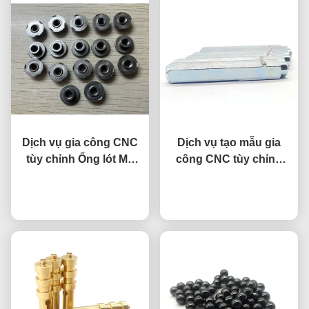
Dịch vụ gia công CNC
Dịch vụ tạo mẫu gia
tùy chỉnh Ống lót M6
công CNC tùy chỉnh
Phụ tùng ô tô Ống lót
bằng hợp kim titan
nói chuyện ngay.
giảm xóc DIN466
nói chuyện ngay.
chống ăn mòn