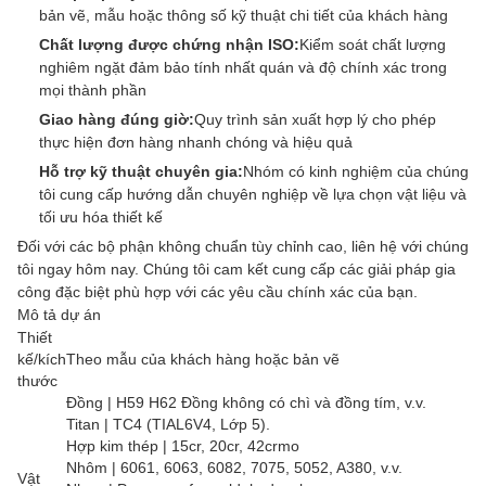
bản vẽ, mẫu hoặc thông số kỹ thuật chi tiết của khách hàng
Chất lượng được chứng nhận ISO:
Kiểm soát chất lượng
nghiêm ngặt đảm bảo tính nhất quán và độ chính xác trong
mọi thành phần
Giao hàng đúng giờ:
Quy trình sản xuất hợp lý cho phép
thực hiện đơn hàng nhanh chóng và hiệu quả
Hỗ trợ kỹ thuật chuyên gia:
Nhóm có kinh nghiệm của chúng
tôi cung cấp hướng dẫn chuyên nghiệp về lựa chọn vật liệu và
tối ưu hóa thiết kế
Đối với các bộ phận không chuẩn tùy chỉnh cao, liên hệ với chúng
tôi ngay hôm nay. Chúng tôi cam kết cung cấp các giải pháp gia
công đặc biệt phù hợp với các yêu cầu chính xác của bạn.
Mô tả dự án
Thiết
kế/kích
Theo mẫu của khách hàng hoặc bản vẽ
thước
Đồng | H59 H62 Đồng không có chì và đồng tím, v.v.
Titan | TC4 (TIAL6V4, Lớp 5).
Hợp kim thép | 15cr, 20cr, 42crmo
Nhôm | 6061, 6063, 6082, 7075, 5052, A380, v.v.
Vật