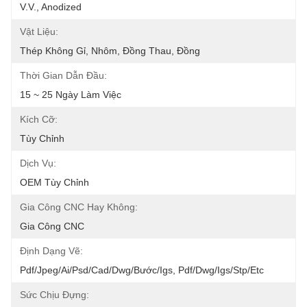
V.v., Anodized
Vật Liệu:
Thép Không Gỉ, Nhôm, Đồng Thau, Đồng
Thời Gian Dẫn Đầu:
15 ~ 25 Ngày Làm Việc
Kích Cỡ:
Tùy Chỉnh
Dịch Vụ:
OEM Tùy Chỉnh
Gia Công CNC Hay Không:
Gia Công CNC
Định Dạng Vẽ:
Pdf/jpeg/ai/psd/cad/dwg/bước/igs, Pdf/dwg/igs/stp/etc
Sức Chịu Đựng: