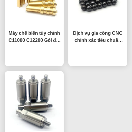
Máy chế biến tùy chỉnh
Dịch vụ gia công CNC
C11000 C12200 Gói đất
chính xác tiêu chuẩn
đồng với kết thúc cấy
0.01mm, bi kim loại
nói chuyện ngay.
axit
đánh bóng từ tính
nói chuyện ngay.