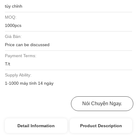
tùy chỉnh
MOQ:
1000pcs
Giá Bán:
Price can be discussed
Payment Terms:
T/t
Supply Ability:
1-1000 máy tính 14 ngày
Nhận Được Giá Tốt Nhất
Nói Chuyện Ngay.
Detail Information
Product Description