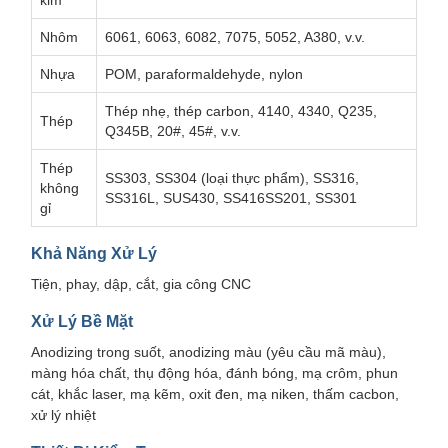
kim
Nhôm
6061, 6063, 6082, 7075, 5052, A380, v.v.
Nhựa
POM, paraformaldehyde, nylon
Thép nhẹ, thép carbon, 4140, 4340, Q235,
Thép
Q345B, 20#, 45#, v.v.
Thép
SS303, SS304 (loại thực phẩm), SS316,
không
SS316L, SUS430, SS416SS201, SS301
gỉ
Khả Năng Xử Lý
Tiện, phay, dập, cắt, gia công CNC
Xử Lý Bề Mặt
Anodizing trong suốt, anodizing màu (yêu cầu mã màu),
màng hóa chất, thụ động hóa, đánh bóng, mạ crôm, phun
cát, khắc laser, mạ kẽm, oxit đen, mạ niken, thấm cacbon,
xử lý nhiệt