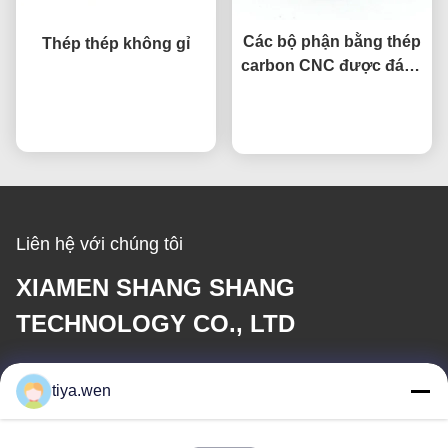
Các bộ phận bằng thép
Thép thép không gỉ
carbon CNC được đánh
bóng bạc, các bộ phận
nói chuyện ngay.
gia công CNC cho
nói chuyện ngay.
ngành hàng không vũ
trụ và ô tô
Liên hệ với chúng tôi
XIAMEN SHANG SHANG
TECHNOLOGY CO., LTD
E-mail
tiya.wen
286533110@qq.com