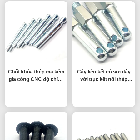
Chốt khóa thép mạ kẽm
Cây liên kết có sợi dây
gia công CNC độ chính
với trục kết nối thép
xác cao cho thiết bị cơ
xích 16 × 100mm
nói chuyện ngay.
khí
nói chuyện ngay.