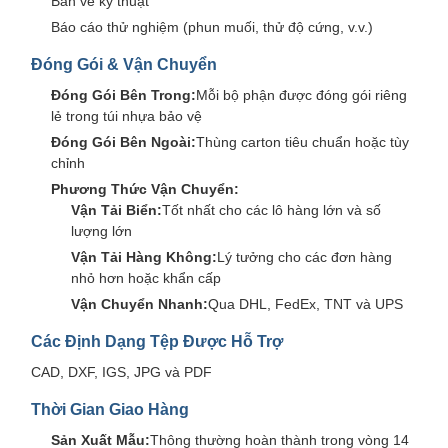
Bản vẽ kỹ thuật
Báo cáo thử nghiệm (phun muối, thử độ cứng, v.v.)
Đóng Gói & Vận Chuyển
Đóng Gói Bên Trong:
Mỗi bộ phận được đóng gói riêng
lẻ trong túi nhựa bảo vệ
Đóng Gói Bên Ngoài:
Thùng carton tiêu chuẩn hoặc tùy
chỉnh
Phương Thức Vận Chuyển:
Vận Tải Biển:
Tốt nhất cho các lô hàng lớn và số
lượng lớn
Vận Tải Hàng Không:
Lý tưởng cho các đơn hàng
nhỏ hơn hoặc khẩn cấp
Vận Chuyển Nhanh:
Qua DHL, FedEx, TNT và UPS
Các Định Dạng Tệp Được Hỗ Trợ
CAD, DXF, IGS, JPG và PDF
Thời Gian Giao Hàng
Sản Xuất Mẫu:
Thông thường hoàn thành trong vòng 14