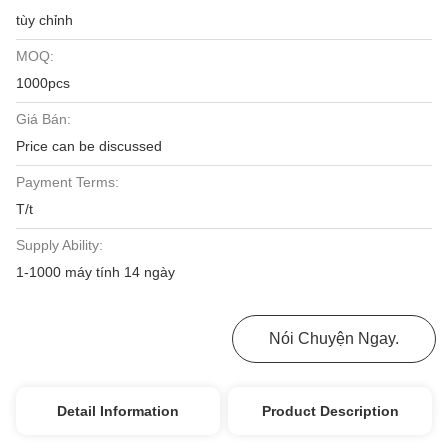
tùy chỉnh
MOQ:
1000pcs
Giá Bán:
Price can be discussed
Payment Terms:
T/t
Supply Ability:
1-1000 máy tính 14 ngày
Nhận Được Giá Tốt Nhất
Nói Chuyện Ngay.
Detail Information
Product Description