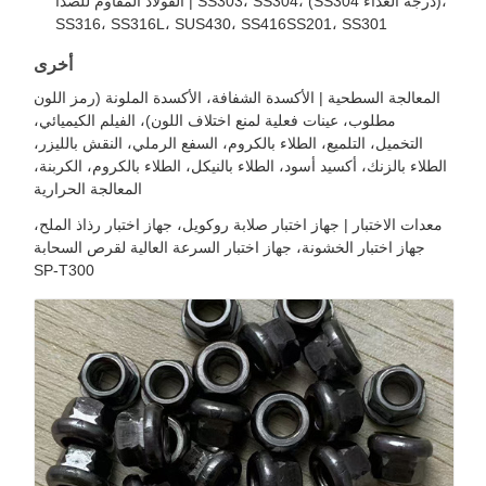
الفولاذ المقاوم للصدأ | SS303، SS304، (SS304 درجة الغذاء)،
SS316، SS316L، SUS430، SS416SS201، SS301
أخرى
المعالجة السطحية | الأكسدة الشفافة، الأكسدة الملونة (رمز اللون
مطلوب، عينات فعلية لمنع اختلاف اللون)، الفيلم الكيميائي،
التخميل، التلميع، الطلاء بالكروم، السفع الرملي، النقش بالليزر،
الطلاء بالزنك، أكسيد أسود، الطلاء بالنيكل، الطلاء بالكروم، الكربنة،
المعالجة الحرارية
معدات الاختبار | جهاز اختبار صلابة روكويل، جهاز اختبار رذاذ الملح،
جهاز اختبار الخشونة، جهاز اختبار السرعة العالية لقرص السحابة
SP-T300