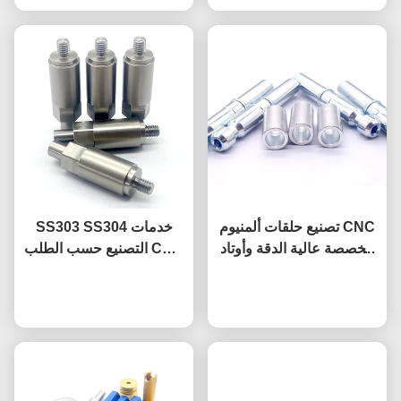
تصنيع حلقات ألمنيوم CNC
SS303 SS304 خدمات
مخصصة عالية الدقة وأوتاد
التصنيع حسب الطلب CNC
قفل فولاذية للسيارات
الدقة CNC قطع الفولاذ
نتحدث الآن
نتحدث الآن
المقاوم للصدأ