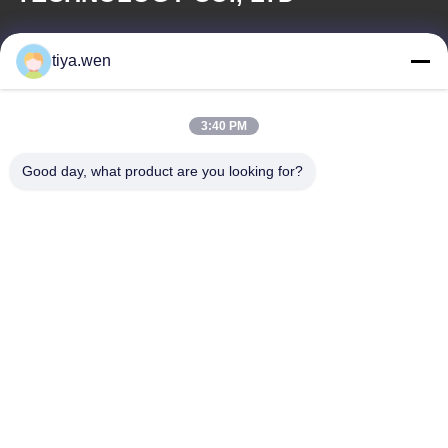
بريد إلكتروني
tiya.wen
286533110@qq.com
3:40 PM
عنواننا
Good day, what product are you looking for?
العنوان
الصين، مقاطعة فوجيان، مدينة شيامين، منطقة تونغان، المنطقة الصناعية
المركزية، حديقة تونغان رقم 179.
تيل
0086-592-7895966-8013
خريطة الموقع
|
سياسة الخصوصية