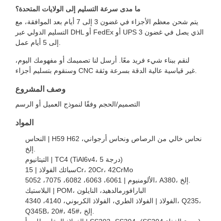
ما مدى سرعة التسليم إلى الولايات المتحدة؟
يتم شحن معظم الأجزاء في غضون 3 إلى 7 أيام بعد الموافقة، مع
التسليم الدولي عبر DHL أو FedEx أو UPS الذي يصل في غضون 3
إلى 5 أيام عمل.
لنقم ببناء شيء فريد معًا. أرسل لنا تصميمك أو مفهومك اليوم،
وسنقوم بتسليم أجزاء CNC غير قياسية عالية الدقة بسرعة وثقة.
وصف المشروع
التصميم/الحجم وفقًا لنموذج العميل أو الرسم
المواد
النحاس | H59 H62 نحاس خالي من الرصاص ونحاس أرجواني،
إلخ.
التيتانيوم | TC4 (TiAl6v4، درجة 5)
سبائك الفولاذ | 15Cr، 20Cr، 42CrMo
الألومنيوم | 6061، 6063، 6082، 7075، 5052، A380، إلخ.
البلاستيك | POM، البارافورمالدهيد، النايلون
الفولاذ | الفولاذ الطري، الفولاذ الكربوني، 4140، 4340، Q235،
Q345B، 20#، 45#، إلخ.