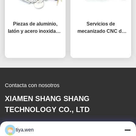
Piezas de aluminio,
Servicios de
latón y acero inoxidable
mecanizado CNC de
mecanizadas por CNC a
precisión OEM, micro
medida con tolerancia
Ahora Charle
mecanizado, juego de
Ahora Charle
de 0,01 mm
conectores de acero
inoxidable
Contacta con nosotros
XIAMEN SHANG SHANG
TECHNOLOGY CO., LTD
Correo electrónico
tiya.wen