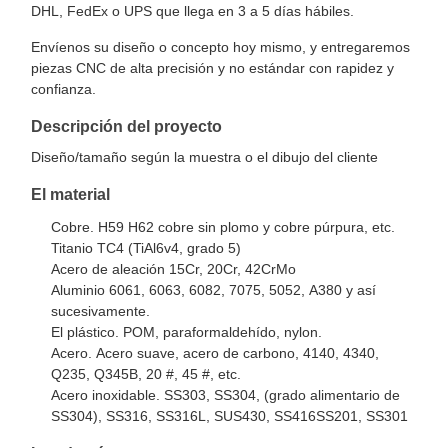
DHL, FedEx o UPS que llega en 3 a 5 días hábiles.
Envíenos su diseño o concepto hoy mismo, y entregaremos
piezas CNC de alta precisión y no estándar con rapidez y
confianza.
Descripción del proyecto
Diseño/tamaño según la muestra o el dibujo del cliente
El material
Cobre. H59 H62 cobre sin plomo y cobre púrpura, etc.
Titanio TC4 (TiAl6v4, grado 5)
Acero de aleación 15Cr, 20Cr, 42CrMo
Aluminio 6061, 6063, 6082, 7075, 5052, A380 y así
sucesivamente.
El plástico. POM, paraformaldehído, nylon.
Acero. Acero suave, acero de carbono, 4140, 4340,
Q235, Q345B, 20 #, 45 #, etc.
Acero inoxidable. SS303, SS304, (grado alimentario de
SS304), SS316, SS316L, SUS430, SS416SS201, SS301