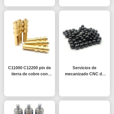
Amortiguación Buje
corrosión Partes de
DIN466
aleación de titanio
C11000 C12200 pin de
Servicios de
tierra de cobre con
mecanizado CNC de
acabado de decapado
precisión estándar de
Ahora Charle
ácido
0,01 mm Bolas de metal
Ahora Charle
pulido magnético