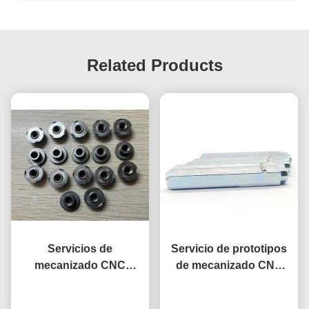
Related Products
Servicios de
Servicio de prototipos
mecanizado CNC
de mecanizado CNC
personalizados M6 Buje
personalizables
Piezas de automóviles
Ahora Charle
Resistencia a la
Ahora Charle