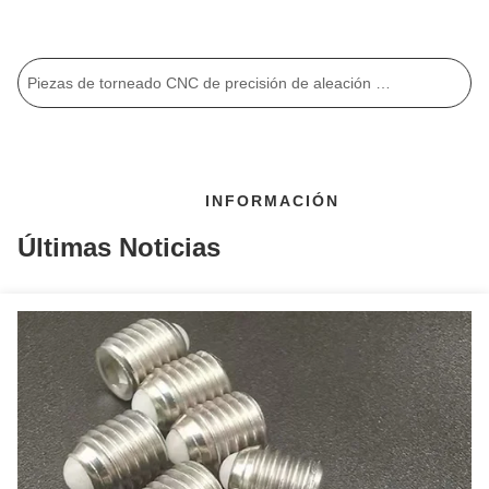
Más productos
Piezas de torneado CNC de precisión de aleación de aluminio, caja metálica para torno CNC totalmente personalizada
Piezas torneadas CNC de superficie de acero al carbono, micro mecanizado, componentes torneados personalizados
5 Ejes Precisión CNC piezas giratorias 0.05-0.1mm Tolerancia de acero inoxidable Componentes mecanizados
Piezas torneadas CNC de latón para micro mecanizado, piezas mecánicas de aluminio 6061 6063 de precisión
Más información
INFORMACIÓN
Piezas de torneado CNC de precisión de tamaño personalizado Eje ranurado de impresora de acero al carbono cilíndrico
Últimas Noticias
Alta precisión piezas de torneado CNC huecas cabeza plana perilla de remachado superficie anodizada
Partes de acero inoxidable CNC a medida Partes de fresado de alta precisión Tolerancias estrictas
Piezas de torneado CNC de precisión no estándar Tolerancias ajustadas Torno CNC Mecanizado Varilla roscada
Componentes girados de precisión CNC anodizando latón personalizado
Piezas de torneado CNC de precisión de latón Componentes industriales torneados CNC dorados Pasador de metal