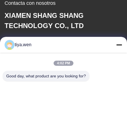
Contacta con nosotros
XIAMEN SHANG SHANG
TECHNOLOGY CO., LTD
Correo electrónico
tiya.wen
286533110@qq.com
4:02 PM
Nuestra Dirección
Good day, what product are you looking for?
Dirección
China, provincia de Fujian, ciudad de Xiamen, distrito de Tong'an,
zona industrial centralizada, parque Tong'an no 179.
Tel
0086-592-7895966-8013