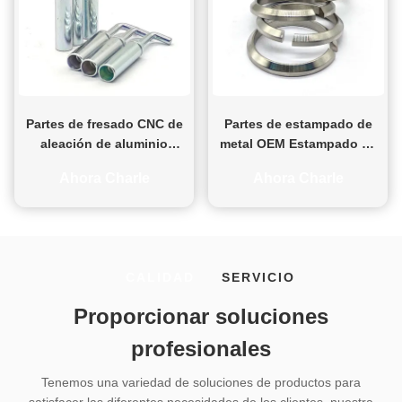
Partes de fresado CNC de
Partes de estampado de
aleación de aluminio
metal OEM Estampado de
anodizando piezas giradas
alta precisión Partes de
Ahora Charle
Ahora Charle
CNC personalizadas
acero inoxidable
personalizadas
CALIDAD
SERVICIO
Proporcionar soluciones
profesionales
Tenemos una variedad de soluciones de productos para