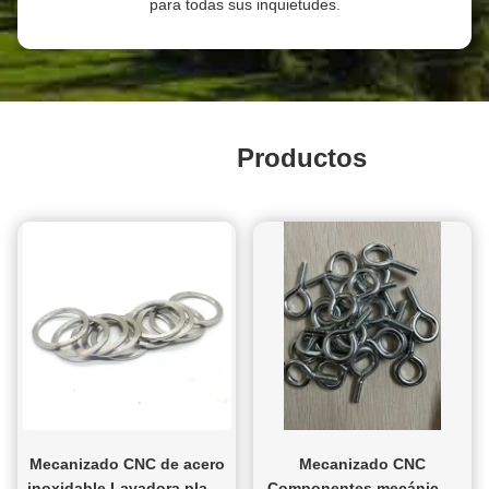
para todas sus inquietudes.
mecanizado a medida en el pasado,Creyeron que nuestra
experiencia técnica y compromiso para cumplir con los plazos
de entrega eran muy profesionales.Como resultado, el cliente
decidió establecer una asociación a largo plazo con nosotros y
planea continuar trabajando con nosotros en proyectos
futuros. Conclusión Esta colaboración no solo demostró las
Recomendado
Productos
ventajas técnicas de nuestra empresa y su amplia experiencia
en el procesamiento de piezas no estándar a medida, sino que
también proporcionó al cliente soluciones a medida.Nuestro
mecanizado de alta precisión y un estricto control de calidad
aseguraron que cada pieza cumpliera con los requisitos del
clienteMás importante aún, cumplimos con éxito sus plazos de
entrega urgentes y ayudamos a resolver un problema crítico
de producción, mejorando así su eficiencia de producción.
Como proveedor profesional de servicios de mecanizado,
siempre nos centramos en las necesidades del cliente,
optimizamos continuamente nuestros procesos y tecnologías y
ofrecemos productos y servicios eficientes y de alta
calidad.Mirando hacia el futuro, seguiremos fortaleciendo la
Mecanizado CNC de acero
Mecanizado CNC
innovación y el control de calidad, esforzándonos por seguir
inoxidable Lavadora plana
Componentes mecánicos