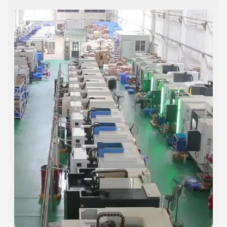
comúnmente disponibles en el mercado, suelen requerir
tamaños, formas, materiales y requisitos de precisión
especiales.Como empresa de mecanizado fundada en 2007,
nos especializamos en el procesamiento de piezas no
estándar personalizadas, acumulando más de 17 años de
experiencia en la industria.Nuestros clientes provienen de
diversas industrias., incluidas las máquinas, la automoción, la
aviación y la electrónica,y estamos comprometidos a ayudarles
a optimizar los procesos de producción y mejorar el
rendimiento del producto a través de la mecanización de
piezas personalizadas de alta calidad. Antecedentes del cliente
Una gran empresa de equipos mecánicos se ha comprometido
con la investigación y el desarrollo de equipos de alta gama,
que se utilizan ampliamente en líneas de producción de
automatización y equipos de precisión.Durante una
actualización del equipo, el cliente se enfrentó a la necesidad
urgente de un lote de piezas especiales. Estas piezas no eran
estándar y no podían obtenerse de proveedores disponibles.El
cliente tenía requisitos muy altos para el material, precisión,
tratamiento de superficies y otros aspectos. En particular, las