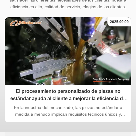
satisfacer las diferentes necesidades de los clientes, nuestra
eficiencia es alta, calidad de servicio, elogios de los clientes.
2025.09.09
El procesamiento personalizado de piezas no
estándar ayuda al cliente a mejorar la eficiencia de
producción
En la industria del mecanizado, las piezas no estándar a
medida a menudo implican requisitos técnicos únicos y
estrictos estándares de calidad.Las piezas no estándar se
adaptan según las necesidades específicas de los clientes.Las
piezas de repuesto, que se distinguen de las piezas estándar