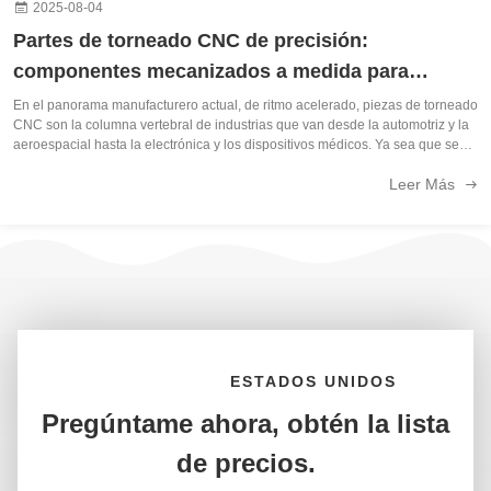
2025-08-04
Partes de torneado CNC de precisión:
componentes mecanizados a medida para
industrias globales
En el panorama manufacturero actual, de ritmo acelerado, piezas de torneado
CNC son la columna vertebral de industrias que van desde la automotriz y la
aeroespacial hasta la electrónica y los dispositivos médicos. Ya sea que sea
un ingeniero de diseño que busca componentes de alta precisión o un ...
Leer Más
CONTACTO
ESTADOS UNIDOS
Pregúntame ahora, obtén la lista
de precios.