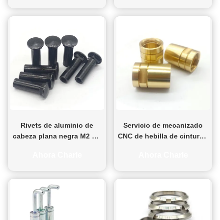
micro mecanizado
Rivets de aluminio de
Servicio de mecanizado
cabeza plana negra M2 M3
CNC de hebilla de cinturón
M6 M8 M10 M12 Rivets de
de latón de precisión
Ahora Charle
Ahora Charle
aluminio de cabeza
personalizada, piezas de
redonda
torneado y fresado de
latón