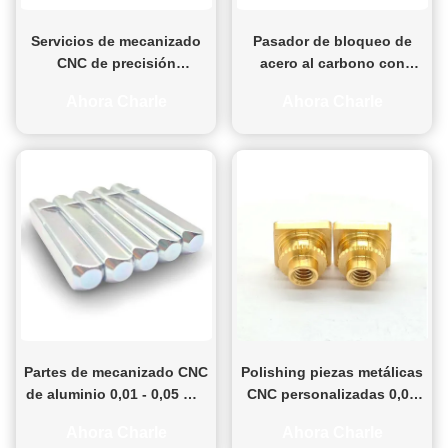
Servicios de mecanizado
Pasador de bloqueo de
CNC de precisión
acero al carbono con
personalizados
zincado mecanizado por
Ahora Charle
Ahora Charle
Inserciones roscadas con
CNC y extremo roscado
brida hexagonal
niqueladas
Partes de mecanizado CNC
Polishing piezas metálicas
de aluminio 0,01 - 0,05 mm
CNC personalizadas 0,01
Tolerancia de cobre
mm tolerancia fresado
Ahora Charle
Ahora Charle
CNC piezas de aluminio