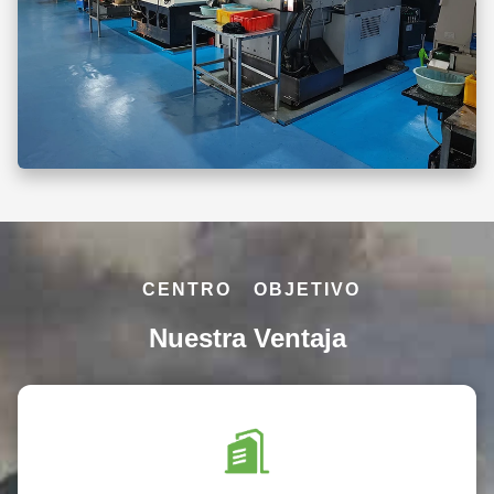
producción en masa: Además del pedido único a medida, el
cliente también quería la seguridad de que podríamos
proporcionar capacidades de producción estables y continuas
para grandes lotes en el futuro,garantizar que la calidad de
cada lote se mantenga constante. Solución Para satisfacer los
complejos requisitos del cliente, aprovechamos nuestros años
de experiencia en mecanizado y desarrollamos una solución
integral que incluía los siguientes elementos clave:
Optimización de procesos y evaluación técnica: organizamos
un equipo técnico para llevar a cabo una revisión exhaustiva
del proceso, analizando el diseño y los requisitos funcionales
de cada pieza.seleccionamos los procesos de mecanizado
CENTRO
OBJETIVO
más adecuadosPor ejemplo, para las piezas de acero
inoxidable, utilizamos una combinación de tornos CNC y
Nuestra Ventaja
fresadoras CNC para garantizar la precisión y eficiencia del
mecanizado.También consideramos las características
específicas de los diferentes materiales, como el control de la
temperatura durante el procesamiento del material de cobre,
asegurando que las piezas permanecieran dimensionalmente
estables sin deformación. Inversión en equipos avanzados y
control de precisión: Introducimos máquinas CNC de alta