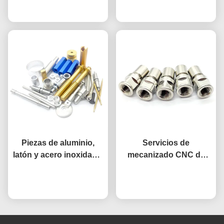
Ahora Charle
bloqueo de acero para
Ahora Charle
automoción
Piezas de aluminio,
Servicios de
latón y acero inoxidable
mecanizado CNC de
mecanizadas por CNC a
precisión OEM, micro
medida con tolerancia
Ahora Charle
mecanizado, juego de
Ahora Charle
de 0,01 mm
conectores de acero
inoxidable