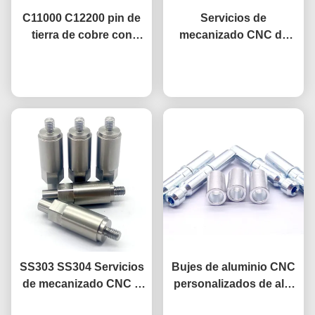
C11000 C12200 pin de
Servicios de
tierra de cobre con
mecanizado CNC de
acabado de decapado
precisión estándar de
Ahora Charle
ácido
0,01 mm Bolas de metal
Ahora Charle
pulido magnético
SS303 SS304 Servicios
Bujes de aluminio CNC
de mecanizado CNC a
personalizados de alta
medida
precisión, pasadores de