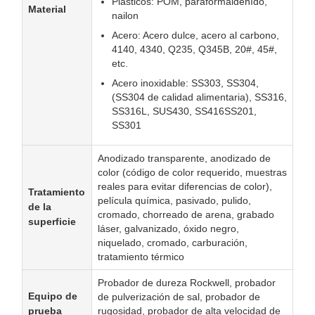
Plásticos: POM, paraformaldehído,
Material
nailon
Acero: Acero dulce, acero al carbono,
4140, 4340, Q235, Q345B, 20#, 45#,
etc.
Acero inoxidable: SS303, SS304,
(SS304 de calidad alimentaria), SS316,
SS316L, SUS430, SS416SS201,
SS301
Anodizado transparente, anodizado de
color (código de color requerido, muestras
reales para evitar diferencias de color),
Tratamiento
película química, pasivado, pulido,
de la
cromado, chorreado de arena, grabado
superficie
láser, galvanizado, óxido negro,
niquelado, cromado, carburación,
tratamiento térmico
Probador de dureza Rockwell, probador
Equipo de
de pulverización de sal, probador de
prueba
rugosidad, probador de alta velocidad de