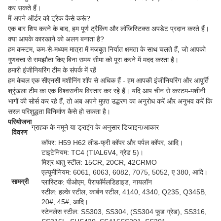
कर सकते हैं।
मैं अपने ऑर्डर को ट्रैक कैसे करूं?
एक बार शिप करने के बाद, हम पूर्ण ट्रैकिंग और लॉजिस्टिक्स अपडेट प्रदान करते हैं।
क्या आपके कारखाने को अलग बनाता है?
हम कस्टम, कम-से-मध्यम मात्रा में मजबूत निर्यात क्षमता के साथ चलते हैं, जो आपको
गुणवत्ता से समझौता किए बिना समय सीमा को पूरा करने में मदद करता है।
हमारी इंजीनियरिंग टीम के संपर्क में रहें
हम केवल एक सीएनसी मशीनिंग शॉप से ​​अधिक हैं - हम आपकी इंजीनियरिंग और आपूर्ति
श्रृंखला टीम का एक विश्वसनीय विस्तार कर रहे हैं। यदि आप चीन से कस्टम-मशीनी
भागों की सोर्स कर रहे हैं, तो अब अपने मुफ़्त उद्धरण का अनुरोध करें और अनुभव करें कि
सरल परिशुद्धता विनिर्माण कैसे हो सकता है।
परियोजना
ग्राहक के नमूने या ड्राइंग के अनुसार डिजाइन/आकार
विवरण
कॉपर: H59 H62 लीड-फ्री कॉपर और पर्पल कॉपर, आदि।
टाइटेनियम: TC4 (TIAL6V4, ग्रेड 5)।
मिश्र धातु स्टील: 15CR, 20CR, 42CRMO
एल्यूमीनियम: 6061, 6063, 6082, 7075, 5052, ए 380, आदि।
सामग्री
प्लास्टिक: पीओएम, पैराफॉर्मलडिहाइड, नायलॉन
स्टील: हल्के स्टील, कार्बन स्टील, 4140, 4340, Q235, Q345B,
20#, 45#, आदि।
स्टेनलेस स्टील: SS303, SS304, (SS304 फूड ग्रेड), SS316,