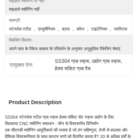
माइक्रो मशीनिंग या नहीं:
माइक्रो मशीनिंग नहीं
सामग्री:
स्टेनलेस स्टील ， एल्यूमीनियम ， ब्रास ， कॉपर ， टाइटेनियम ， प्लास्टिक
पैकेजिंग विवरण:
अपने माल के पैकेज आकार के परिवर्तन के अनुसार अनुकूलित पैकेजिंग सेवाएं
SS304 ग्रब स्क्रू
, 
उद्योग ग्रब स्क्रू
, 
प्रमुखता देना:
हेक्स सॉकेट ग्रब पेंच
Product Description
SS304 स्टेनलेस स्टील ग्रब स्क्रू हेक्स सॉकेट सेट स्क्रू उद्योग के लिए
सिलवाया CNC मशीनिंग समाधान - चीन से विश्वसनीय विनिर्माण
एक सीएनसी मशीनिंग आपूर्तिकर्ता की तलाश है जो तंग सहिष्णुता, तेजी से बदलाव और
वैश्विक विश्वसनीयता के साथ कस्टम भागों को वितरित करता है? 20 से अधिक वर्षों के