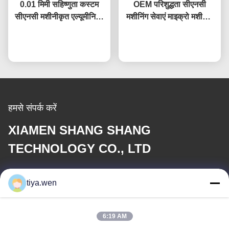
0.01 मिमी सहिष्णुता कस्टम
OEM परिशुद्धता सीएनसी
सीएनसी मशीनीकृत एल्यूमीनियम
मशीनिंग सेवाएं माइक्रो मशीनिंग
पीतल स्टेनलेस स्टील भागों
स्टेनलेस स्टील कनेक्टर सेट
अब बात करें
अब बात करें
हमसे संपर्क करें
XIAMEN SHANG SHANG
TECHNOLOGY CO., LTD
ई-मेल
tiya.wen
286533110@qq.com
6:19 AM