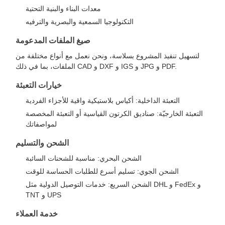
معدات البناء والبنية التحتية
التكنولوجيا السمعية والبصرية والترفيه
صيغ الملفات المدعومة
لتسهيل تنفيذ المشروع بسلاسة، ونحن نعمل مع أنواع مختلفة من
الملفات، بما في ذلك CAD و DXF و IGS و JPG و PDF.
خيارات التعبئة
التعبئة الداخلية: أكياس بلاستيكية واقية للأجزاء الفردية
التعبئة الخارجيّة: صناديق الكرتون القياسية أو التعبئة المخصصة
لمواصفاتك
الشحن والتسليم
الشحن البحري: مناسبة للشحنات السائبة
الشحن الجوي: تسليم أسرع للطلبات الحساسة للوقت
الشحن السريع: خدمات التوصيل الدولية مثل DHL و FedEx و
TNT و UPS
خدمة العملاء