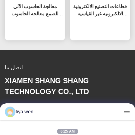
قطاعات التصنيع الالكترونية
معالجة الحاسوب الآلي
الالكترونية غير القياسية
للصمغ معالجة الحاسوب
نصف مجوف نيت نصف
الآلي للصمغ معالجة
الأنابيب
نتحدث الآن
نتحدث الآن
الحاسوب الآلي للصمغ
معالجة الحاسوب الآلي
للصمغ
اتصل بنا
XIAMEN SHANG SHANG
TECHNOLOGY CO., LTD
بريد إلكتروني
tiya.wen
286533110@qq.com
6:25 AM