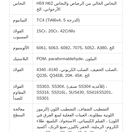
H59 H62 النحاس الخالي من الرصاص والنحاس
النحاس
الأرجواني، الخ
TC4 (TiAl6v4، الدرجة 5)
التيتانيوم
15Cr، 20Cr، 42CrMo
الفولاذ
المسبوب
6061، 6063، 6082، 7075، 5052، A380، الخ
الألومنيوم
POM، paraformaldehyde، النيلون
البلاستيك
الصلب الخفيف، الصلب الكربوني، 4140، 4340،
الفولاذ
Q235، Q345B، 20#، 45#، الخ
SS303، SS304، (صنف SS304 للأغذية) ،
الفولاذ
SS316, SS316L، SUS430, SS416SS201،
المقاوم
SS301
للصدأ
التشطيب الشفاف، التشطيب اللون (الرموز
معالجة
اللونية مطلوبة، العينات الفعلية لمنع الفرق في
السطح
اللون) ، الفيلم الكيميائي، الاستحواذ، التلميع، طلاء
الكروم، الرملية، الحفر بالليزر،صبغ الزنك، أكسيد