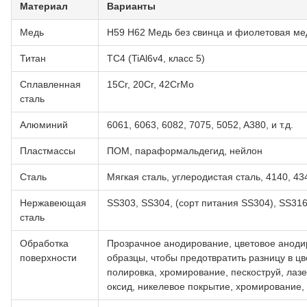
Материал
Варианты
Медь
H59 H62 Медь без свинца и фиолетовая медь
Титан
TC4 (TiAl6v4, класс 5)
Сплавленная
15Cr, 20Cr, 42CrMo
сталь
Алюминий
6061, 6063, 6082, 7075, 5052, A380, и т.д.
Пластмассы
ПОМ, параформальдегид, нейлон
Сталь
Мягкая сталь, углеродистая сталь, 4140, 434
Нержавеющая
SS303, SS304, (сорт питания SS304), SS31
сталь
Обработка
Прозрачное анодирование, цветовое анодир
поверхности
образцы, чтобы предотвратить разницу в цв
полировка, хромирование, пескоструй, лаз
оксид, никелевое покрытие, хромирование,