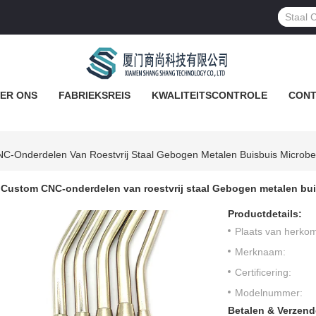
ER ONS
FABRIEKSREIS
KWALITEITSCONTROLE
CONT
C-Onderdelen Van Roestvrij Staal Gebogen Metalen Buisbuis Microb
Custom CNC-onderdelen van roestvrij staal Gebogen metalen bu
Productdetails:
Plaats van herkom
Merknaam:
Certificering:
Modelnummer:
Betalen & Verzen