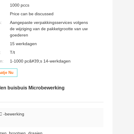
1000 pccs
Price can be discussed
:
Aangepaste verpakkingsservices volgens
de wijziging van de pakketgrootte van uw
goederen
15 werkdagen
:
T/t
n:
1-1000 pc&#39;s 14-werkdagen
aatje Nu
len buisbuis Microbewerking
 -bewerking
zen, brootsen, draaien