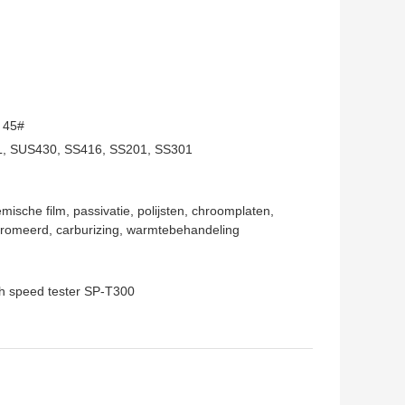
, 45#
16L, SUS430, SS416, SS201, SS301
mische film, passivatie, polijsten, chroomplaten,
chromeerd, carburizing, warmtebehandeling
igh speed tester SP-T300