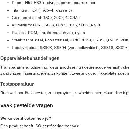
Koper: H59 H62 loodvrij koper en paars koper
Titanium: TC4 (TiAl6v4, klasse 5)
Gelegeerd staal: 15Cr, 20Cr, 42CrMo
Aluminium: 6061, 6063, 6082, 7075, 5052, A380
Plastics: POM, paraformaldehyde, nylon
Staal: zacht staal, koolstofstaal, 4140, 4340, Q235, Q345B, 20#
Roestvrij staal: SS303, SS304 (voedselkwaliteit), SS316, SS3
Oppervlaktebehandelingen
Transparante anodisering, kleur anodisering (kleurencode vereist), che
zandblazen, lasergraveren, zinkplaten, zwarte oxide, nikkelplaten,ge
Testapparatuur
Rockwell hardheidstester, zoutspraytest, ruwheidstester, cloud disc h
Vaak gestelde vragen
Welke certificaten heb je?
Ons product heeft ISO-certificering behaald.