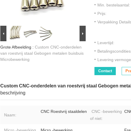
Min. bestelaantal:
Prijs:
Verpakking Details
Levertijd:
Grote Afbeelding :
Custom CNC-onderdelen
Betalingscondities
van roestvrij staal Gebogen metalen buisbuis
Microbewerking
Levering vermoge
Contact
Pr
Custom CNC-onderdelen van roestvrij staal Gebogen meta
beschrijving
CNC Roestvrij staaldelen
CNC -bewerking
CNC
Naam:
of niet:
Micro -bewerking
Micro -bewerking
Fre