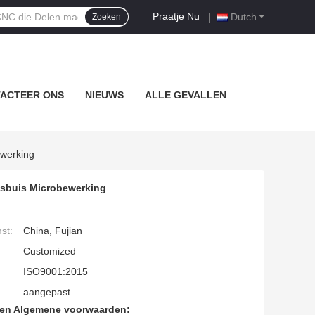
Praatje Nu
|
Dutch
Zoeken
ACTEER ONS
NIEUWS
ALLE GEVALLEN
ewerking
isbuis Microbewerking
st:
China, Fujian
Customized
ISO9001:2015
aangepast
den Algemene voorwaarden: