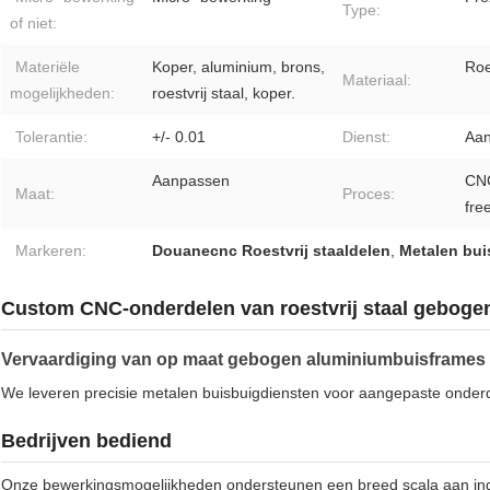
Type:
of niet:
Materiële
Koper, aluminium, brons,
Roe
Materiaal:
mogelijkheden:
roestvrij staal, koper.
Tolerantie:
+/- 0.01
Dienst:
Aa
Aanpassen
CN
Maat:
Proces:
fre
Markeren:
Douanecnc Roestvrij staaldelen
,
Metalen bui
Custom CNC-onderdelen van roestvrij staal geboge
Vervaardiging van op maat gebogen aluminiumbuisframes va
We leveren precisie metalen buisbuigdiensten voor aangepaste onde
Bedrijven bediend
Onze bewerkingsmogelijkheden ondersteunen een breed scala aan ind