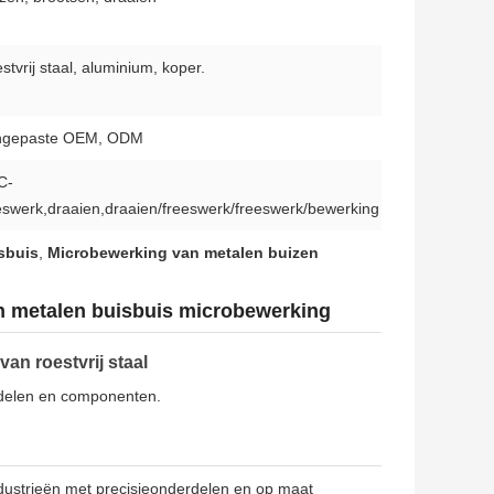
stvrij staal, aluminium, koper.
ngepaste OEM, ODM
C-
eswerk,draaien,draaien/freeswerk/freeswerk/bewerking
sbuis
,
Microbewerking van metalen buizen
n metalen buisbuis microbewerking
n roestvrij staal
rdelen en componenten.
ustrieën met precisieonderdelen en op maat