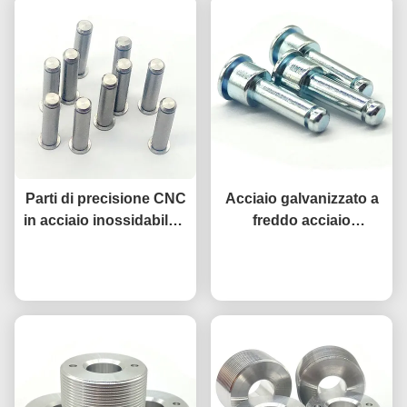
Parti di precisione CNC
Acciaio galvanizzato a
in acciaio inossidabile a
freddo acciaio
prova di ossidazione
inossidabile 316 piatto
304 316L Componenti
Ora chiacchieri
rotondo testa anti-
Ora chiacchieri
lavorati su misura
affondata rivetti solidi