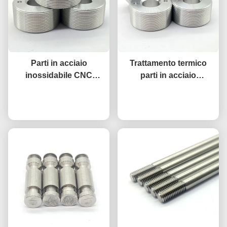
Parti in acciaio
Trattamento termico
inossidabile CNC
parti in acciaio
lucidato filo circolare a
inossidabile CNC SS
rotolamento a strisce
Ora chiacchieri
Ora chiacchieri
lucidato
argento