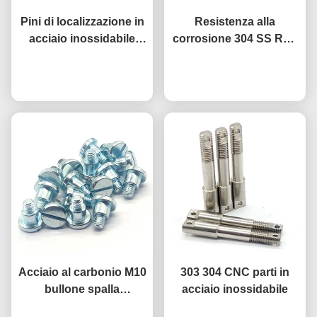
Pini di localizzazione in
Resistenza alla
acciaio inossidabile
corrosione 304 SS Rod
personalizzati di alta
a filo di alta precisione a
Ora chiacchieri
precisione
Ora chiacchieri
un'estremità
Acciaio al carbonio M10
303 304 CNC parti in
bullone spalla
acciaio inossidabile
personalizzato bassa