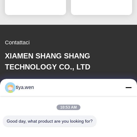
testa bullone spalla
Ora chiacchieri
Ora chiacchieri
galvanizzato
Contattaci
XIAMEN SHANG SHANG
TECHNOLOGY CO., LTD
E-mail
tiya.wen
286533110@qq.com
10:53 AM
Il nostro indirizzo
Good day, what product are you looking for?
Indirizzo