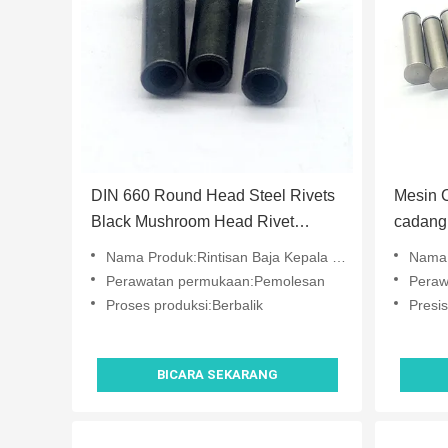
DIN 660 Round Head Steel Rivets
Mesin 
Black Mushroom Head Rivet
cadang 
Presisi Tinggi
Dowel P
Nama Produk:Rintisan Baja Kepala Bulat
Nama:
Perawatan permukaan:Pemolesan
Peraw
Proses produksi:Berbalik
Presis
BICARA SEKARANG