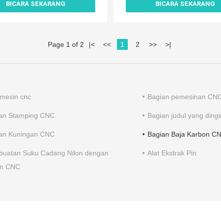
BICARA SEKARANG
BICARA SEKARANG
Page 1 of 2
|
<
<<
1
2
>>
>
|
 mesin cnc
Bagian pemesinan CN
an Stamping CNC
Bagian judul yang dingi
an Kuningan CNC
Bagian Baja Karbon C
uatan Suku Cadang Nilon dengan
Alat Ekstrak Pin
in CNC