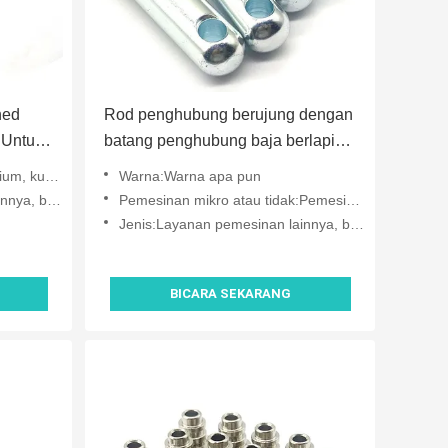
ned
Rod penghubung berujung dengan
 Untuk
batang penghubung baja berlapis
seng 16 × 100 mm
teel, tembaga
Warna:Warna apa pun
 berbelok
Pemesinan mikro atau tidak:Pemesinan mikro
Jenis:Layanan pemesinan lainnya, berbelok
BICARA SEKARANG