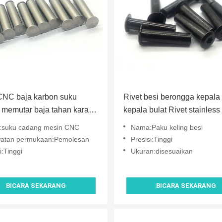
CNC baja karbon suku
Rivet besi berongga kepala 
memutar baja tahan karat
kepala bulat Rivet stainless 
in Polishing
hitam
suku cadang mesin CNC
Nama:Paku keling besi
atan permukaan:Pemolesan
Presisi:Tinggi
i:Tinggi
Ukuran:disesuaikan
BICARA SEKARANG
BICARA SEKARANG