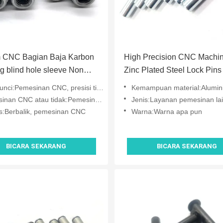
 CNC Bagian Baja Karbon
High Precision CNC Machi
g blind hole sleeve Non
Zinc Plated Steel Lock Pins
rd
Peralatan Mekanis
unci:Pemesinan CNC, presisi tinggi
Kemampuan material:Aluminium, kuningan, stainless s
nan CNC atau tidak:Pemesinan CNC
Jenis:Layanan pemesinan lainnya,
s:Berbalik, pemesinan CNC
Warna:Warna apa pun
BICARA SEKARANG
BICARA SEKARANG