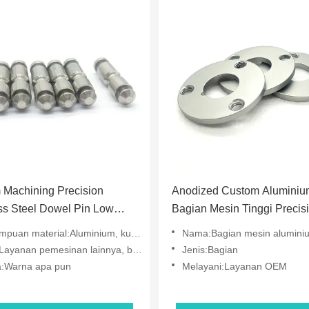
 Machining Precision
Anodized Custom Aluminiu
ss Steel Dowel Pin Low
Bagian Mesin Tinggi Precis
tuk Penggunaan Industri
Aluminium CNC Turning Ba
material:Aluminium, kuningan, stainless steel, tembaga
Nama:Bagian mesin alumini
Layanan pemesinan lainnya, berbelok
Jenis:Bagian
:Warna apa pun
Melayani:Layanan OEM