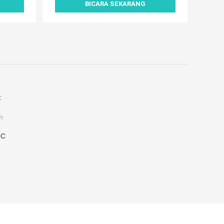
BICARA SEKARANG
C
n
NC