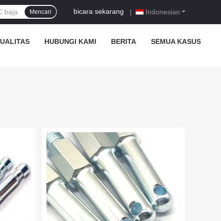
bicara sekarang
|
Indonesian
Mencari
UALITAS
HUBUNGI KAMI
BERITA
SEMUA KASUS