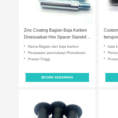
Zinc Coating Bagian Baja Karbon
Custom
Disesuaikan Hex Spacer Standoff
berujun
Pria Wanita
Standa
Nama:Bagian dari baja karbon
kata k
Perawatan permukaan:Pemolesan
Pemesi
Presisi:Tinggi
Prose
BICARA SEKARANG