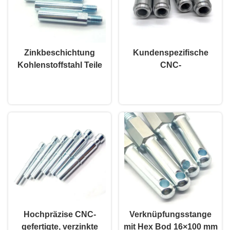
Zinkbeschichtung
Kundenspezifische
Kohlenstoffstahl Teile
CNC-
kundenspezifischer
Kohlenstoffstahlteile mit
Plaudern Sie Jetzt
Plaudern Sie Jetzt
Hex-Spacer Standoff
Gewinde-
Männlich weiblich
Blindlochbuchse, nicht
standardmäßig
Hochpräzise CNC-
Verknüpfungsstange
gefertigte, verzinkte
mit Hex Bod 16×100 mm