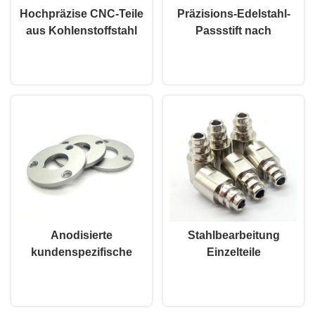
Hochpräzise CNC-Teile
Präzisions-Edelstahl-
aus Kohlenstoffstahl
Passstift nach
Korrosionsbeständigkeit
Kundenwunsch,
Plaudern Sie Jetzt
Plaudern Sie Jetzt
CNC-bearbeitete
geringe
Bauteile
Mindestbestellmenge
für industrielle Zwecke
Anodisierte
Stahlbearbeitung
kundenspezifische
Einzelteile
Aluminiumbearbeitete
Automobilindustrie /
Plaudern Sie Jetzt
Plaudern Sie Jetzt
Teile Hochpräzisions-
Medizin Einzelteile
Aluminium-CNC-