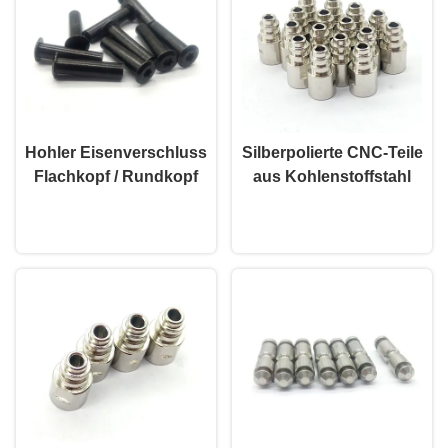
Hohler Eisenverschluss
Silberpolierte CNC-Teile
Flachkopf / Rundkopf
aus Kohlenstoffstahl
Schwarzer
CNC-Bearbeitete Teile
Plaudern Sie Jetzt
Plaudern Sie Jetzt
Edelstahlverschluss
für die
Automobilindustrie