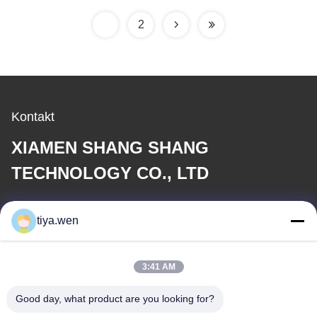
Drehteile
1
2
Kontakt
XIAMEN SHANG SHANG
TECHNOLOGY CO., LTD
E-Mail
tiya.wen
286533110@qq.com
3:41 AM
Unsere Adresse
Good day, what product are you looking for?