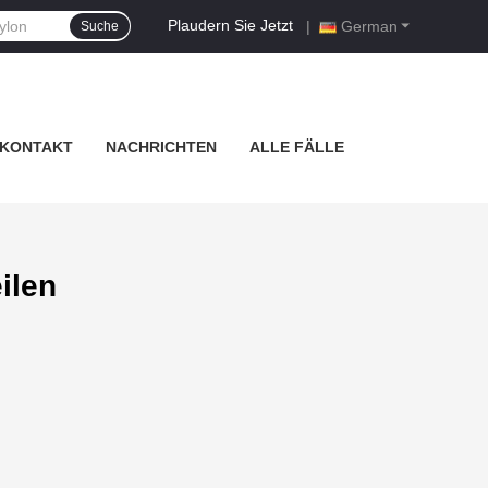
Plaudern Sie Jetzt
|
German
Suche
KONTAKT
NACHRICHTEN
ALLE FÄLLE
ilen