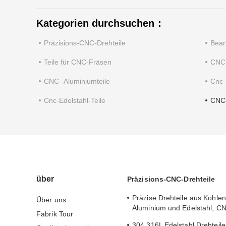
Kategorien durchsuchen：
Präzisions-CNC-Drehteile
Bear
Teile für CNC-Fräsen
CNC,
CNC -Aluminiumteile
Cnc-
Cnc-Edelstahl-Teile
CNC-
über
Präzisions-CNC-Drehteile
Präzise Drehteile aus Kohlens
Über uns
Aluminium und Edelstahl, CN
Fabrik Tour
Senkkopf-Langniete
304 316L Edelstahl Drehteile,