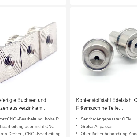
fertigte Buchsen und
Kohlenstoffstahl Edelstahl
zen aus verzinktem
Fräsmaschine Teile
toffstahl, Mikrobearbeitung
Präzisionstechnik
rt:CNC -Bearbeitung, hohe Präzision
Service:Angepasster OEM
arbeitung oder nicht:CNC -Bearbeitung
Größe:Anpassen
hren:Drehen, CNC -Bearbeitung
Oberflächenbehandlung:Anodisie