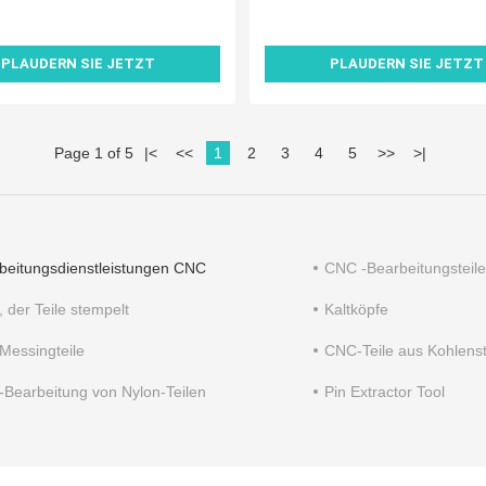
PLAUDERN SIE JETZT
PLAUDERN SIE JETZT
Page 1 of 5
|
<
<<
1
2
3
4
5
>>
>
|
beitungsdienstleistungen CNC
CNC -Bearbeitungsteile
 der Teile stempelt
Kaltköpfe
Messingteile
CNC-Teile aus Kohlenst
Bearbeitung von Nylon-Teilen
Pin Extractor Tool