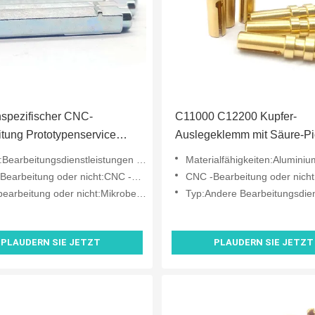
spezifischer CNC-
C11000 C12200 Kupfer-
tung Prototypenservice
Auslegeklemm mit Säure-Pi
ionsbeständige
Finix
earbeitungsdienstleistungen CNC
Materialfähigkeiten:Aluminium, Messing, Edels
gierungsteile
arbeitung oder nicht:CNC -Bearbeitung
CNC -Bearbeitung oder nicht:CNC -Be
arbeitung oder nicht:Mikrobearbeitung
Typ:Andere Bearbeitungsdienste, dr
PLAUDERN SIE JETZT
PLAUDERN SIE JETZT