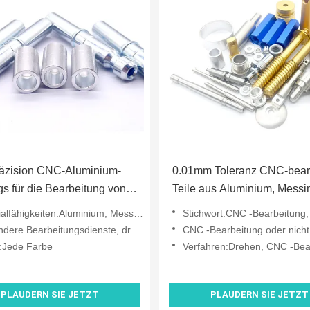
äzision CNC-Aluminium-
0.01mm Toleranz CNC-bear
s für die Bearbeitung von
Teile aus Aluminium, Messi
hlosspins für Automotive
Edelstahl
ähigkeiten:Aluminium, Messing, Edelstahl, Kupfer
Stichwort:CNC -Bearbeitung, hohe 
ere Bearbeitungsdienste, drehen sich
CNC -Bearbeitung oder nicht:CNC -Be
:Jede Farbe
Verfahren:Drehen, CNC -Bea
PLAUDERN SIE JETZT
PLAUDERN SIE JETZT