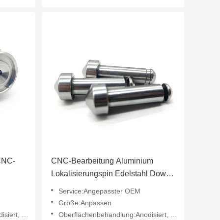
 CNC-
CNC-Bearbeitung Aluminium
Lokalisierungspin Edelstahl Dowel
Pin 7mm Hochpräzision
Service:Angepasster OEM
Größe:Anpassen
rt, usw.
Oberflächenbehandlung:Anodisiert, usw.