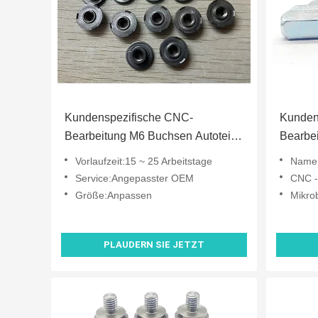
Kundenspezifische CNC-
Kunden
Bearbeitung M6 Buchsen Autoteile
Bearbei
Dämpfungsbuchse DIN466
Korros
Vorlaufzeit:15 ~ 25 Arbeitstage
Name:B
Titanle
Service:Angepasster OEM
CNC -Be
Größe:Anpassen
Mikrobe
PLAUDERN SIE JETZT