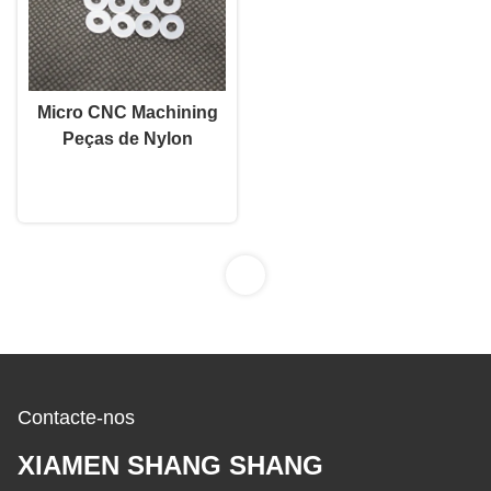
Micro CNC Machining
Peças de Nylon
Lavadoras de Nylon
Converse agora
Branco Multi Propósito
Personalizado
1
Contacte-nos
XIAMEN SHANG SHANG