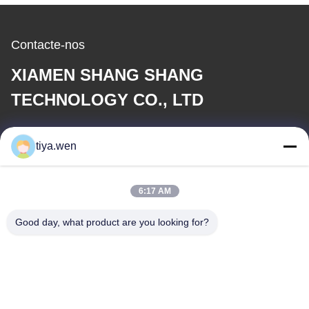
Contacte-nos
XIAMEN SHANG SHANG
TECHNOLOGY CO., LTD
E-mail
tiya.wen
286533110@qq.com
6:17 AM
O nosso endereço
Good day, what product are you looking for?
Endereço
China, província de Fujian, cidade de Xiamen, distrito de Tong'an,
zona industrial centralizada, parque Tong'an n.o 179.
telefone