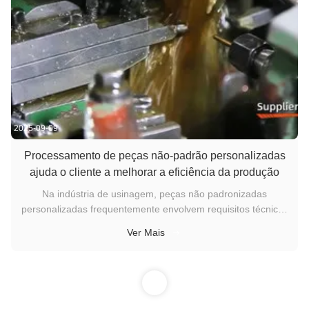
2025-09-09
Processamento de peças não-padrão personalizadas
ajuda o cliente a melhorar a eficiência da produção
Na indústria de usinagem, peças não padronizadas
personalizadas frequentemente envolvem requisitos técnicos
únicos e padrões de qualidade rigorosos. Como o nome
Ver Mais
sugere, as peças não padronizadas são personalizadas de
acordo com as necessidades específicas dos clientes,
diferenciando-se das peças padrão comumente disponíveis
1
no mercado. Essas peças tipicamente envolvem tamanhos,
formatos, materiais e requisitos de precisão especiais. Como