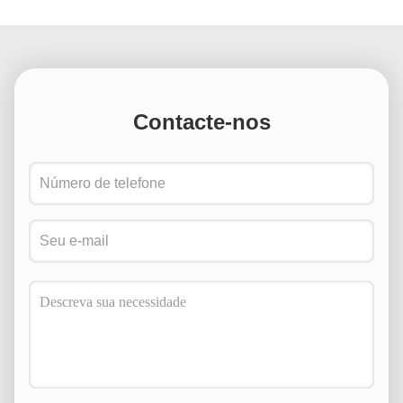
uma empresa de usinagem fundada em 2007, somos
especializados no processamento de peças não
padronizadas personalizadas, acumulando mais de 17 anos
de experiência no setor. Oferecemos uma gama abrangente
de soluções, desde suporte de design até a entrega. Nossos
clientes vêm de várias indústrias, incluindo máquinas,
Contacte-nos
automotiva, aeroespacial e eletrônica, e estamos
comprometidos em ajudá-los a otimizar os processos de
produção e melhorar o desempenho do produto por meio da
usinagem de peças personalizadas de alta qualidade.
Contexto do Cliente Uma grande empresa de equipamentos
mecânicos tem se dedicado à pesquisa e desenvolvimento
de equipamentos de alta tecnologia, amplamente utilizados
em linhas de produção automatizadas e equipamentos de
precisão. Durante uma atualização de equipamento, o cliente
se deparou com a necessidade urgente de um lote de peças
especiais. Essas peças não eram padronizadas e não
podiam ser obtidas de fornecedores de prateleira. Além
disso, o cliente tinha requisitos muito altos para material,
precisão, tratamento de superfície e outros aspectos. Em