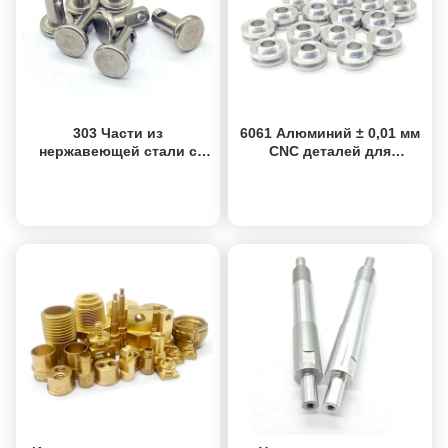
303 Части из
6061 Алюминий ± 0,01 мм
нержавеющей стали с
CNC деталей для
ЧПУ на заказ Работа с
прецизионной обработки
ЧПУ Повертывающие
ISO9001
Получить лучшую
Получить лучшую
части Микрообработка
сертифицированный
цену
цену
OEM прототипирование