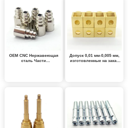
OEM CNC Нержавеющая
Допуск 0,01 мм-0,005 мм,
сталь Части
изготовленные на заказ
Коррозионная
детали, выточенные на
устойчивость
станках с ЧПУ, латунные
Получить лучшую
Получить лучшую
Нержавеющая сталь
прецизионные точеные
цену
цену
Механизированные части
компоненты
Серебро