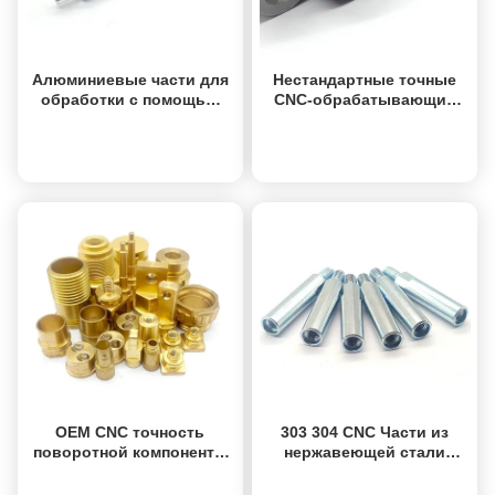
Алюминиевые части для
Нестандартные точные
обработки с помощью
CNC-обрабатывающие
ЧПУ
детали Строгие допуски
CNC-вертовой станки
Получить лучшую
Получить лучшую
цену
цену
OEM CNC точность
303 304 CNC Части из
поворотной компоненты
нержавеющей стали
анодирование на заказ
Сцинкованные CNC-
латуни CNC поворотной
обработка Свинцовые
Получить лучшую
Получить лучшую