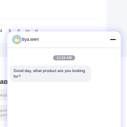
4
5
6
>>
>|
tiya.wen
12:24 AM
Good day, what product are you looking 
for?
авить сообщение