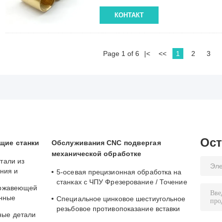
КОНТАКТ
Page 1 of 6
|<
<<
1
2
3
Ост
щие станки
Обслуживания CNC подвергая
механической обработке
тали из
ния и
5-осевая прецизионная обработка на
пка с
станках с ЧПУ Фрезерование / Точение
ержавеющей
нная
Услуги по обработке меди
анные
Специальное цинковое шестиугольное
али,
резьбовое противопоказание вставки
ые детали
CNC обработки 0,01 мм