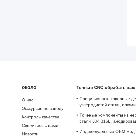
около
Точные CNC-обрабатываю
Прецизионные токарные де
О нас
углеродистой стали, алюми
Экскурсия по заводу
нержавеющей стали, закле
Точеные компоненты из н
Контроль качества
полукруглой головкой, дли
стали 304 316L, анодиров
Свяжитесь с нами
алюминиевые точеные дет
Индивидуальные OEM медн
сертифицировано по ISO
Новости