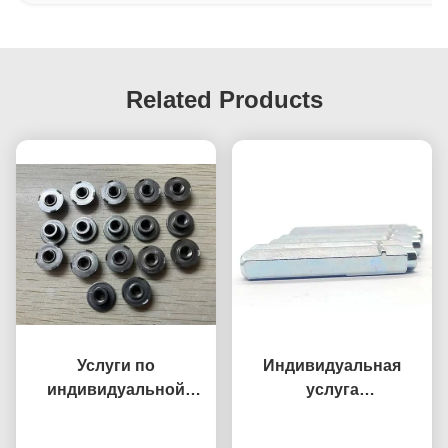
Related Products
Услуги по
Индивидуальная
индивидуальной
услуга
обработке на станках
прототипирования
Побеседуйте теперь
с ЧПУ, втулка M6,
деталей из титанового
Побеседуйте теперь