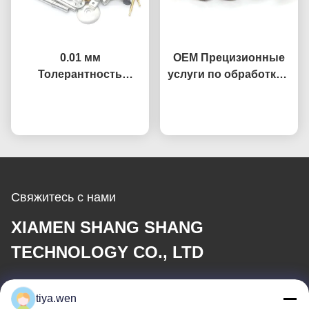
0.01 мм
OEM Прецизионные
Толерантность
услуги по обработке с
Заказные части из
ЧПУ
алюминиевой латуни
Побеседуйте теперь
Побеседуйте теперь
из нержавеющей
стали
Свяжитесь с нами
XIAMEN SHANG SHANG
TECHNOLOGY CO., LTD
Электронная почта
tiya.wen