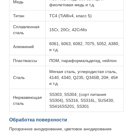
Медь
фиолетовая медь и т.д.
Титан
TC4 (TiAl6v4, класс 5)
Сплавленная
15Cr, 20Cr, 42CrMo
сталь
6061, 6063, 6082, 7075, 5052, A380,
Алюминий
и т.д.
Пластмассы
ПОМ, параформальдегид, нейлон
Мягкая сталь, углеродистая сталь,
Сталь
4140, 4340, Q235, Q345B, 20#, 45#
и т.д.
SS303, SS304, (сорт питания
Нержавеющая
SS304), SS316, SS316L, SUS430,
сталь
SS416SS201, SS301
Обработка поверхности
Прозрачное анодирование, цветовое анодирование