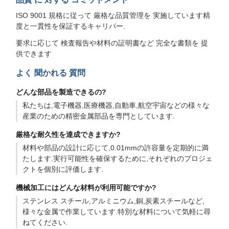
ISO 9001 規格に従って 厳格な品質管理を 実施しています精
度と一貫性を保証するキャリパー.
要求に応じて 検査報告や材料の証明書など 完全な書類を 提
供できます
よく 聞かれる 質問
どんな部品を製造できるの?
私たちは,電子機器,医療機器,自動車,航空宇宙などの様々な
産業のための精密金属部品を専門としています.
厳格な耐久性を達成できますか?
材料や部品の設計に応じて,0.01mmの許容量を定期的に満
たします.実行可能性を確保するために,それぞれのプロジェ
クトを個別に評価します.
機械加工にはどんな材料が利用可能ですか?
ステンレス スチール,アルミニウム,銅,炭素スチールなど,
様々な金属で作業しています.特別な材料について気軽に尋
ねてください.