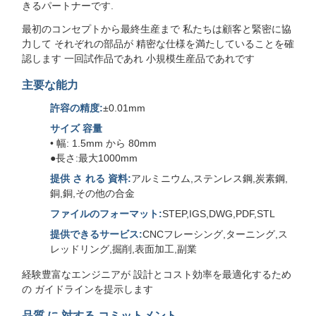
きるパートナーです.
最初のコンセプトから最終生産まで 私たちは顧客と緊密に協
力して それぞれの部品が 精密な仕様を満たしていることを確
認します 一回試作品であれ 小規模生産品であれです
主要な能力
許容の精度:
±0.01mm
サイズ 容量
• 幅: 1.5mm から 80mm
●長さ:最大1000mm
提供 さ れる 資料:
アルミニウム,ステンレス鋼,炭素鋼,
銅,銅,その他の合金
ファイルのフォーマット:
STEP,IGS,DWG,PDF,STL
提供できるサービス:
CNCフレーシング,ターニング,ス
レッドリング,掘削,表面加工,副業
経験豊富なエンジニアが 設計とコスト効率を最適化するため
の ガイドラインを提示します
品質 に 対する コミットメント