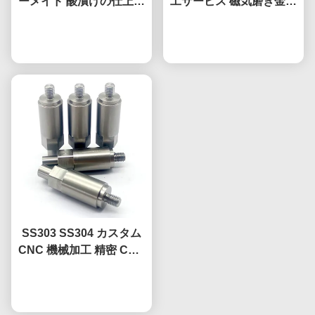
ーメイド 酸漬けの仕上げ
工サービス 磁気磨き金属
で銅のグランディングピ
ボール
今雑談しなさい
ン
今雑談しなさい
SS303 SS304 カスタム
CNC 機械加工 精密 CNC
ステンレス 部品
今雑談しなさい