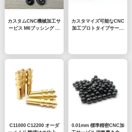
カスタムCNC機械加工サ
カスタマイズ可能なCNC
ービス M6ブッシング 自
加工プロトタイプサービ
動車部品 ダンピングブッ
ス 耐腐蝕性 タイタン合金
今雑談しなさい
シング DIN466
今雑談しなさい
部品
C11000 C12200 オーダ
0.01mm 標準精密CNC加