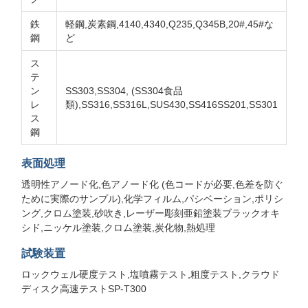
鉄
軽鋼,炭素鋼,4140,4340,Q235,Q345B,20#,45#な
鋼
ど
ス
テ
ン
SS303,SS304, (SS304食品
レ
類),SS316,SS316L,SUS430,SS416SS201,SS301
ス
鋼
表面処理
透明性アノード化,色アノード化 (色コードが必要,色差を防ぐ
ために実際のサンプル),化学フィルム,パシベーション,ポリシ
ング,クロム塗装,砂吹き,レーザー彫刻亜鉛塗装ブラックオキ
シド,ニッケル塗装,クロム塗装,炭化物,熱処理
試験装置
ロックウェル硬度テスト,塩噴霧テスト,粗度テスト,クラウド
ディスク高速テストSP-T300