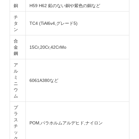
銅
H59 H62 鉛のない銅や紫色の銅など
チ
タ
TC4 (TiAl6v4,グレード5)
ン
合
金
15Cr,20Cr,42CrMo
鋼
ア
ル
ミ
6061A380など
ニ
ウ
ム
プ
ラ
ス
POM,パラホルムアルデヒド,ナイロン
チ
ッ
ク