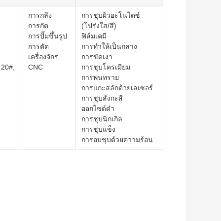
การกลึง
การชุบผิวอะโนไดซ์
การกัด
(โปร่งใส/สี)
การปั๊มขึ้นรูป
ฟิล์มเคมี
การตัด
การทำให้เป็นกลาง
เครื่องจักร
การขัดเงา
 20#,
CNC
การชุบโครเมียม
การพ่นทราย
การแกะสลักด้วยเลเซอร์
การชุบสังกะสี
ออกไซด์ดำ
การชุบนิกเกิล
การชุบแข็ง
การอบชุบด้วยความร้อน