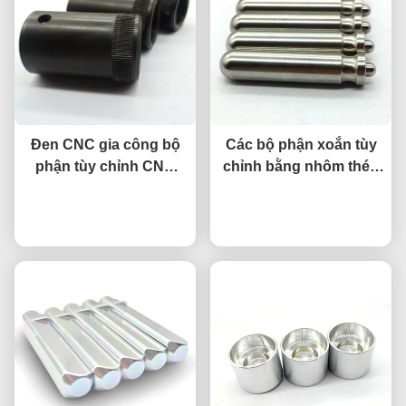
Đen CNC gia công bộ
Các bộ phận xoắn tùy
phận tùy chỉnh CNC
chỉnh bằng nhôm thép
đan bộ phận chính xác
không gỉ Chiếc máy
nói chuyện ngay.
cao
xoắn CNC chính xác
nói chuyện ngay.