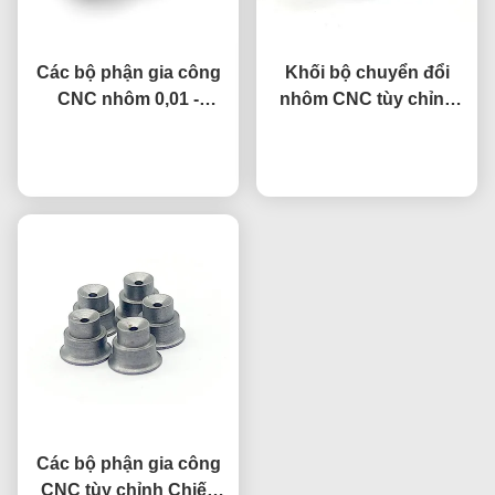
Các bộ phận gia công
Khối bộ chuyển đổi
CNC nhôm 0,01 -
nhôm CNC tùy chỉnh
0,05mm Độ khoan dung
cho các ứng dụng ô tô
nói chuyện ngay.
đồng
nói chuyện ngay.
Các bộ phận gia công
CNC tùy chỉnh Chiếc