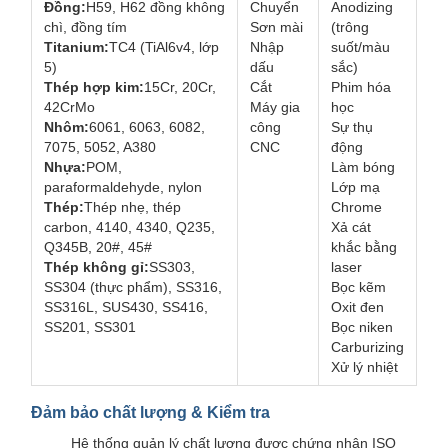
Đồng:
H59, H62 đồng không
Chuyển
Anodizing
chì, đồng tím
Sơn mài
(trông
Titanium:
TC4 (TiAl6v4, lớp
Nhập
suốt/màu
5)
dấu
sắc)
Thép hợp kim:
15Cr, 20Cr,
Cắt
Phim hóa
42CrMo
Máy gia
học
Nhôm:
6061, 6063, 6082,
công
Sự thụ
7075, 5052, A380
CNC
động
Nhựa:
POM,
Làm bóng
paraformaldehyde, nylon
Lớp mạ
Thép:
Thép nhẹ, thép
Chrome
carbon, 4140, 4340, Q235,
Xả cát
Q345B, 20#, 45#
khắc bằng
Thép không gỉ:
SS303,
laser
SS304 (thực phẩm), SS316,
Bọc kẽm
SS316L, SUS430, SS416,
Oxit đen
SS201, SS301
Bọc niken
Carburizing
Xử lý nhiệt
Đảm bảo chất lượng & Kiểm tra
Hệ thống quản lý chất lượng được chứng nhận ISO