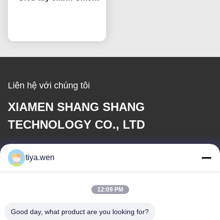
máy CNC cao độ chính
nói chuyện ngay.
xác
Liên hệ với chúng tôi
XIAMEN SHANG SHANG
TECHNOLOGY CO., LTD
E-mail
tiya.wen
286533110@qq.com
12:09 PM
Địa chỉ của chúng tôi
Good day, what product are you looking for?