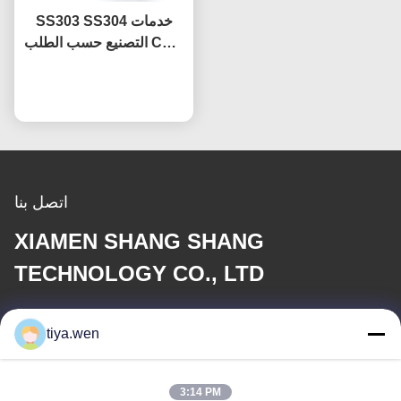
SS303 SS304 خدمات
التصنيع حسب الطلب CNC
الدقة CNC قطع الفولاذ
نتحدث الآن
المقاوم للصدأ
اتصل بنا
XIAMEN SHANG SHANG
TECHNOLOGY CO., LTD
بريد إلكتروني
tiya.wen
286533110@qq.com
3:14 PM