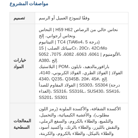
مواصفات المشروع
وفقًا لنموذج العميل أو الرسم
تصميم
النحاس | H59 H62 نحاس خالي من الرصاص
ونحاس أرجواني، إلخ.
التيتانيوم | TC4 (TiAl6v4، درجة 5)
سبائك الصلب | 15Cr، 20Cr، 42CrMo
الألومنيوم | 6061، 6063، 6082، 7075، 5052،
خيارات
A380، إلخ.
البلاستيك | POM، بارافورمالدهيد، نايلون
المواد
الفولاذ | الفولاذ الطري، الفولاذ الكربوني، 4140،
4340، Q235، Q345B، 20#، 45#، إلخ.
الفولاذ المقاوم للصدأ | SS303، SS304 (درجة
الغذاء)، SS316، SS316L، SUS430، SS416،
SS201، SS301
الأكسدة الشفافة، والأكسدة الملونة (رمز اللون
مطلوب)، والأغشية الكيميائية، والتخميل،
المعالجات
والتلميع، والطلاء بالكروم، والسفع الرملي،
والنقش بالليزر، والطلاء بالزنك، وأكسيد أسود،
السطحية
والطلاء بالنيكل، والطلاء بالكروم، والكربنة،