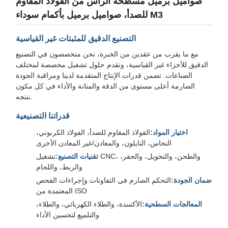
صواميل برميل مسطحة الرأس من الفولاذ المقاوم
للصدأ، صواميل برميل بأكمام سوداء M3
التصنيع الدقيق للمثبتات غير القياسية
مع ما يقرب من عقدين من الخبرة، نحن متخصصون في التصنيع
الدقيق للأجزاء غير القياسية، ونقدم حلول تشغيل مخصصة لمختلف
الصناعات. تضمن قدرات الإنتاج المتقدمة لدينا ومراقبة الجودة
الصارمة أعلى مستوى من الدقة والمتانة والأداء في كل مكون
ننتجه.
قدراتنا التصنيعية
اختيار المواد:
الفولاذ المقاوم للصدأ، الفولاذ الكربوني،
النحاس، النايلون، والمعادن/غير المعادن الأخرى
تقنيات التصنيع:
تشغيل CNC، والطحن، والتحويل، والحفر،
والربط، واللحام
ضمان الجودة:
التحكم الصارم في التفاوتات وإجراءات الفحص
المعتمدة من ISO
المعالجات السطحية:
الأكسدة، والطلاء الكهربائي، والطلاء،
والتلميع لتحسين الأداء