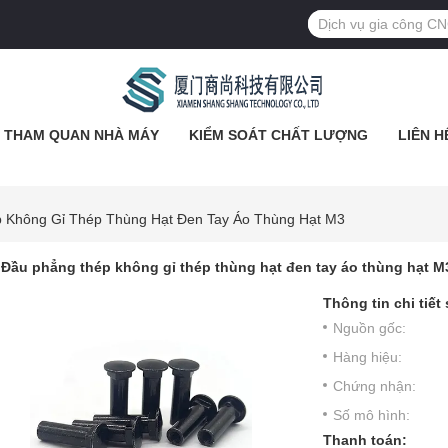
THAM QUAN NHÀ MÁY
KIỂM SOÁT CHẤT LƯỢNG
LIÊN H
 Không Gỉ Thép Thùng Hạt Đen Tay Áo Thùng Hạt M3
Đầu phẳng thép không gỉ thép thùng hạt đen tay áo thùng hạt M
Thông tin chi tiết
Nguồn gốc:
Hàng hiệu:
Chứng nhận:
Số mô hình:
Thanh toán: