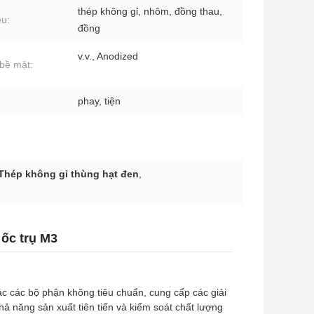
thép không gỉ, nhôm, đồng thau,
ệu:
đồng
v.v., Anodized
 bề mặt:
phay, tiện
Thép không gỉ thùng hạt đen
,
 ốc trụ M3
ác các bộ phận không tiêu chuẩn, cung cấp các giải
ả năng sản xuất tiên tiến và kiểm soát chất lượng