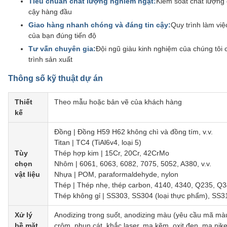
Tiêu chuẩn chất lượng nghiêm ngặt:
Kiểm soát chất lượng
cậy hàng đầu
Giao hàng nhanh chóng và đáng tin cậy:
Quy trình làm việ
của bạn đúng tiến độ
Tư vấn chuyên gia:
Đội ngũ giàu kinh nghiệm của chúng tôi cu
trình sản xuất
Thông số kỹ thuật dự án
Thiết
Theo mẫu hoặc bản vẽ của khách hàng
kế
Đồng | Đồng H59 H62 không chì và đồng tím, v.v.
Titan | TC4 (TiAl6v4, loại 5)
Tùy
Thép hợp kim | 15Cr, 20Cr, 42CrMo
chọn
Nhôm | 6061, 6063, 6082, 7075, 5052, A380, v.v.
vật liệu
Nhựa | POM, paraformaldehyde, nylon
Thép | Thép nhẹ, thép carbon, 4140, 4340, Q235, Q34
Thép không gỉ | SS303, SS304 (loại thực phẩm), S
Xử lý
Anodizing trong suốt, anodizing màu (yêu cầu mã mà
bề mặt
crôm, phun cát, khắc laser, mạ kẽm, oxit đen, mạ nik