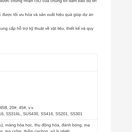
 được chứng nhận ISO của chúng tôi đảm bảo độ tin
c được tối ưu hóa và sản xuất hiệu quả giúp dự án
ng cấp hỗ trợ kỹ thuật về vật liệu, thiết kế và quy
5B, 20#, 45#, v.v.
S316, SS316L, SUS430, SS416, SS201, SS301
u), màng hóa học, thụ động hóa, đánh bóng, mạ
en, mạ crôm, thấm cacbon, xử lý nhiệt