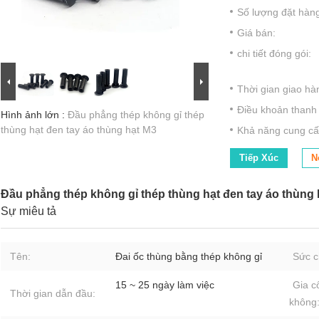
Số lượng đặt hàng 
Giá bán:
chi tiết đóng gói:
Thời gian giao hà
Điều khoản thanh 
Hình ảnh lớn :
Đầu phẳng thép không gỉ thép
thùng hạt đen tay áo thùng hạt M3
Khả năng cung cấ
Tiếp Xúc
N
Đầu phẳng thép không gỉ thép thùng hạt đen tay áo thùng 
Sự miêu tả
Tên:
Đai ốc thùng bằng thép không gỉ
Sức c
15 ~ 25 ngày làm việc
Gia c
Thời gian dẫn đầu:
không