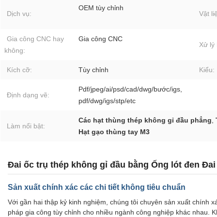
OEM tùy chỉnh
Dịch vụ:
Vật li
Gia công CNC hay
Gia công CNC
Xử lý
không:
Kích cỡ:
Tùy chỉnh
Kiểu:
Pdf/jpeg/ai/psd/cad/dwg/bước/igs,
Định dạng vẽ:
pdf/dwg/igs/stp/etc
Các hạt thùng thép không gỉ đầu phẳng
,
Làm nổi bật:
Hạt gạo thùng tay M3
Đai ốc trụ thép không gỉ đầu bằng Ống lót đen Đai
Sản xuất chính xác các chi tiết không tiêu chuẩn
Với gần hai thập kỷ kinh nghiệm, chúng tôi chuyên sản xuất chính x
pháp gia công tùy chỉnh cho nhiều ngành công nghiệp khác nhau. Kh