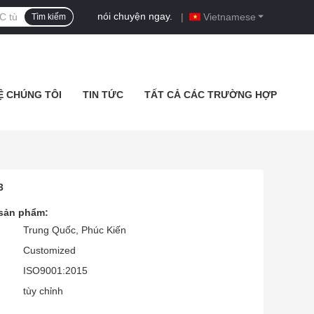
nói chuyện ngay.
|
Vietnamese
Tìm kiếm
Ệ CHÚNG TÔI
TIN TỨC
TẤT CẢ CÁC TRƯỜNG HỢP
3
 sản phẩm:
Trung Quốc, Phúc Kiến
Customized
ISO9001:2015
tùy chỉnh