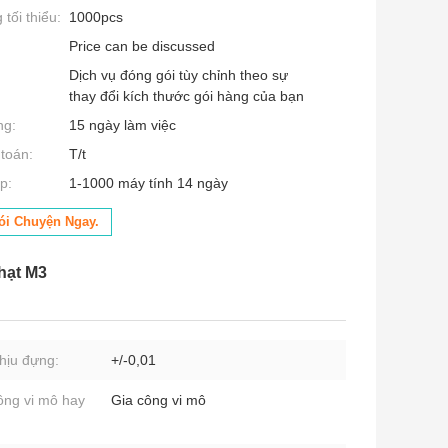
tối thiểu:
1000pcs
Price can be discussed
Dịch vụ đóng gói tùy chỉnh theo sự
thay đổi kích thước gói hàng của bạn
ng:
15 ngày làm việc
toán:
T/t
p:
1-1000 máy tính 14 ngày
ói Chuyện Ngay.
hạt M3
hịu đựng:
+/-0,01
ông vi mô hay
Gia công vi mô
: