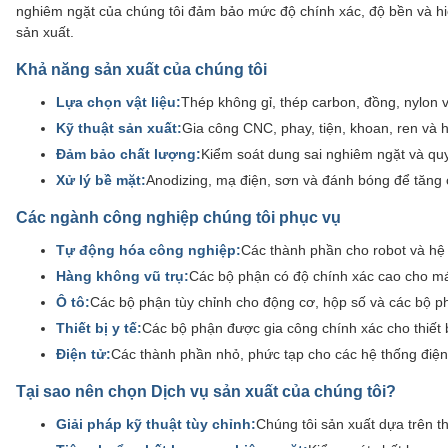
nghiêm ngặt của chúng tôi đảm bảo mức độ chính xác, độ bền và hi
sản xuất.
Khả năng sản xuất của chúng tôi
Lựa chọn vật liệu:
Thép không gỉ, thép carbon, đồng, nylon và
Kỹ thuật sản xuất:
Gia công CNC, phay, tiện, khoan, ren và 
Đảm bảo chất lượng:
Kiểm soát dung sai nghiêm ngặt và qu
Xử lý bề mặt:
Anodizing, mạ điện, sơn và đánh bóng để tăng
Các ngành công nghiệp chúng tôi phục vụ
Tự động hóa công nghiệp:
Các thành phần cho robot và hệ
Hàng không vũ trụ:
Các bộ phận có độ chính xác cao cho m
Ô tô:
Các bộ phận tùy chỉnh cho động cơ, hộp số và các bộ p
Thiết bị y tế:
Các bộ phận được gia công chính xác cho thiết b
Điện tử:
Các thành phần nhỏ, phức tạp cho các hệ thống điện t
Tại sao nên chọn Dịch vụ sản xuất của chúng tôi?
Giải pháp kỹ thuật tùy chỉnh:
Chúng tôi sản xuất dựa trên t