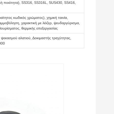
κή ποιότητα), SS316, SS316L, SUS430, SS416,
ίτητος κωδικός χρώματος), χημική ταινία,
μμοβόληση, χαρακτική με λέιζερ, ψευδαργύρισμα,
βουρίσματος, θερμικής επεξεργασίας
 ψεκασμού αλατιού, Δοκιμαστής τραχύτητας,
300