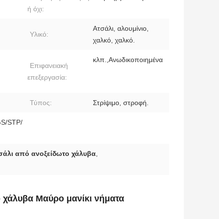
ή όχι:
Ατσάλι, αλουμίνιο,
Υλικό:
χαλκό, χαλκό.
κλπ.,Ανωδικοποιημένα
Επιφανειακή
επεξεργασία:
Τύπος:
Στρίψιμο, στροφή.
S/STP/
σάλι από ανοξείδωτο χάλυβα
,
 χάλυβα Μαύρο μανίκι νήματα