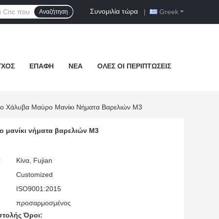
Συνομιλία τώρα
|
Greek
Αναζήτηση
ΓΧΟΣ
ΕΠΑΦΉ
ΝΈΑ
ΌΛΕΣ ΟΙ ΠΕΡΙΠΤΏΣΕΙΣ
το Χάλυβα Μαύρο Μανίκι Νήματα Βαρελιών M3
ο μανίκι νήματα βαρελιών M3
:
Κίνα, Fujian
Customized
ISO9001:2015
προσαρμοσμένος
τολής Όροι: