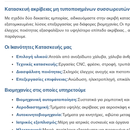
Κατασκευή ακρίβειας μη τυποποιημένων συσσωρευτών
Με σχεδόν δύο δεκαετίες εμπειρίας, ειδικευόμαστε στην ακριβή κα
εξατομικευμένες λύσεις επεξεργασίας για διάφορες βιομηχανίες.Οι 
έλεγχος ποιότητας εξασφαλίζουν το υψηλότερο επίπεδο ακρίβειας., 
παράγουμε.
Οι Ικανότητες Κατασκευής μας
Επιλογή υλικού:
Ατσάλι από ανοξείδωτο χάλυβα, χάλυβα άνθρ
Τεχνικές κατασκευής:
Εργασίες CNC, φρέσκι, στροφή, τρυπά
Διασφάλιση ποιότητας:
Σκληρός έλεγχος ανοχής και πιστοπ
Επεξεργασίες επιφάνειας:
Ανώδωση, ηλεκτροπληγή, επικάλυ
Βιομηχανίες στις οποίες υπηρετούμε
Βιομηχανική αυτοματοποίηση:
Συστατικά για ρομποτική κ
Αεροδιαστημική:
Τμήματα υψηλής ακρίβειας για αεροσκάφη κ
Αυτοκινητοβιομηχανία:
Τμήματα για κινητήρες, κιβώτια μεταφ
Ιατρικός εξοπλισμός:
Μέρη για ιατρικές συσκευές και όργανα
Ηλεκτρονικά:
Μικρά, περίπλοκα εξαρτήματα για προηγμένα η