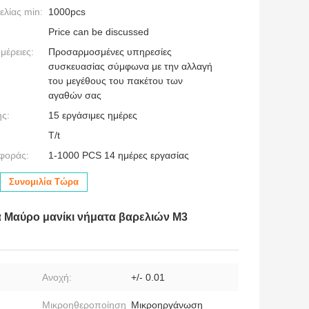
λίας min:
1000pcs
Price can be discussed
μέρειες:
Προσαρμοσμένες υπηρεσίες
συσκευασίας σύμφωνα με την αλλαγή
του μεγέθους του πακέτου των
αγαθών σας
ς:
15 εργάσιμες ημέρες
T/t
φοράς:
1-1000 PCS 14 ημέρες εργασίας
Συνομιλία Τώρα
 Μαύρο μανίκι νήματα βαρελιών M3
Ανοχή:
+/- 0.01
Μικροηθεροποίηση
Μικροηργάνωση