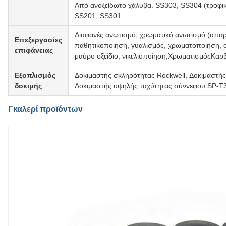
Από ανοξείδωτο χάλυβα. SS303, SS304 (τροφι
SS201, SS301.
Διαφανές ανωτισμό, χρωματικό ανωτισμό (απαρα
Επεξεργασίες
παθητικοποίηση, γυαλισμός, χρωματοποίηση, α
επιφάνειας
μαύρο οξείδιο, νικελιοποίηση,ΧρωματισμόςΚαρ
Εξοπλισμός
Δοκιμαστής σκληρότητας Rockwell, Δοκιμαστής
δοκιμής
Δοκιμαστής υψηλής ταχύτητας σύννεφου SP-T
Γκαλερί προϊόντων