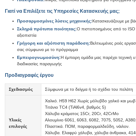
Γιατί να Επιλέξετε τις Υπηρεσίες Κατασκευής μας;
Προσαρμοσμένες λύσεις μηχανικής:
Κατασκευάζουμε με βά
Σκληρά πρότυπα ποιότητας:
Ο πιστοποιημένος από το ISO 
αξιοπιστία
Γρήγορη και αξιόπιστη παράδοση:
Βελτιωμένες ροές εργασ
σας σύμφωνα με το πρόγραμμα
Εμπειρογνωμοσύνη:
Η έμπειρη ομάδα μας παρέχει τεχνική υπ
διαδικασίες παραγωγής
Προδιαγραφές έργου
Σχεδιασμός
Σύμφωνα με το δείγμα ή το σχέδιο του πελάτη
Χαλκό. H59 H62 Χωρίς μόλυβδο χαλκό και μωβ 
Τιτάνιο TC4 (TiAl6v4, βαθμός 5)
Χάλυβα κράματος 15Cr, 20Cr, 42CrMo
Υλικές
Αλουμίνιο 6061, 6063, 6082, 7075, 5052, A380
επιλογές
Πλαστικά. ΠΟΜ, παραφορμαλδεΰδη, νάιλον.
Χάλυβα. Ελαφρύ χάλυβα, χάλυβα άνθρακα, 4140