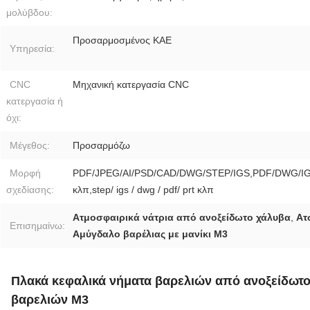
μολύβδου:
Προσαρμοσμένος ΚΑΕ
Υπηρεσία:
CNC
Μηχανική κατεργασία CNC
κατεργασία ή
όχι:
Μέγεθος:
Προσαρμόζω
Μορφή
PDF/JPEG/AI/PSD/CAD/DWG/STEP/IGS,PDF/DWG/IG
σχεδίασης:
κλπ,step/ igs / dwg / pdf/ prt κλπ
Ατμοσφαιρικά νάτρια από ανοξείδωτο χάλυβα
,
Ατ
Επισημαίνω:
Αμύγδαλο βαρέλιας με μανίκι M3
Πλακά κεφαλικά νήματα βαρελιών από ανοξείδωτο
βαρελιών M3