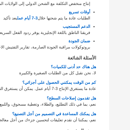
إنتاج منخفض التكلفة مع الشحن الدولي إلى الولايات المت
أوقات تسريع
الطلبات عادة ما يتم شحنها خلال
3-7 أيام عمل
بعد تأكيد
الدعم المستجيب
فريقنا الناطق باللغة الإنجليزية يوفر ردود الفعل السريع
ضمان الجودة
بروتوكولات مراقبة الجودة الصارمة، تقارير التفتيش الاخ
الأسئلة الشائعة
هل هناك حد أدنى للكميات؟
لا، نحن نقبل كل من الطلبات الصغيرة والكبيرة
كم من الوقت يمكنني الحصول على أجزائي؟
عادة ما يستغرق الإنتاج 3-7 أيام عمل. يمكن أن يستغرق التسليم إلى الولايات المتحدة عبر FedEx / DHL 3-5 أيام.
هل تقدمون إصلاحات السطح؟
نعم، بما في ذلك التطليع، والطلاء، وتغطية مسحوق، واللمع
هل يمكنك المساعدة في التصميم من أجل التصنيع؟
نعم، يمكننا أن نقدم تعليقات لتحسين جزءك من أجل معالجة