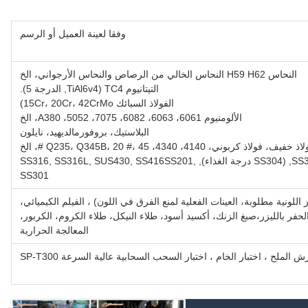
وفقا لعينة العميل أو الرسم
النحاس H59 H62 النحاس الخالي من الرصاص والنحاس الأرجواني، الخ
التيتانيوم TC4 (TiAl6v4, الدرجة 5).
الفولاذ السبائك 15Cr، 20Cr، 42CrMo)
الألومنيوم 6061، 6063، 6082، 7075، 5052، A380، الخ
البلاستيك، بروفورمالديهيد، نايلون
 فولاذ كربوني، 4140، 4340، Q235، Q345B، 20 #، 45 #، الخ
من الفولاذ المقاوم للصدأ SS303, SS304, (SS304 درجة الغذاء), SS316, SS316L, SUS430, SS416SS201,
SS301
ونية مطلوبة، العينات الفعلية لمنع الفرق في اللون) ، الفيلم الكيميائي،
الحفر بالليزر،صبغ الزنك، أكسيد أسود، طلاء النيكل، طلاء الكروم، الكربور،
المعالجة الحرارية
 الملح ، اختبار الخام ، اختبار السحب السحابية عالية السرعة SP-T300