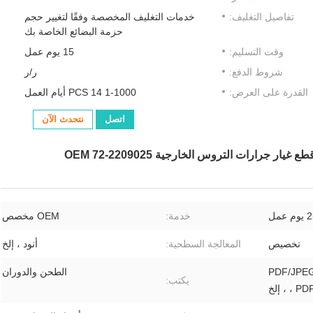
تفاصيل التغليف:
خدمات التغليف المخصصة وفقًا لتغيير حجم
حزمة البضائع الخاصة بك
وقت التسليم:
15 يوم عمل
شروط الدفع:
ر/ر
القدرة على العرض:
1-1000 PCS 14 أيام العمل
اتصل
نتحدث الآن
خدمة:
OEM مخصص
تخصيص
المعالجة السطحية:
أنود ، إلخ
PDF/JPEG
الطحن والدوران
يكتب:
، إلخ