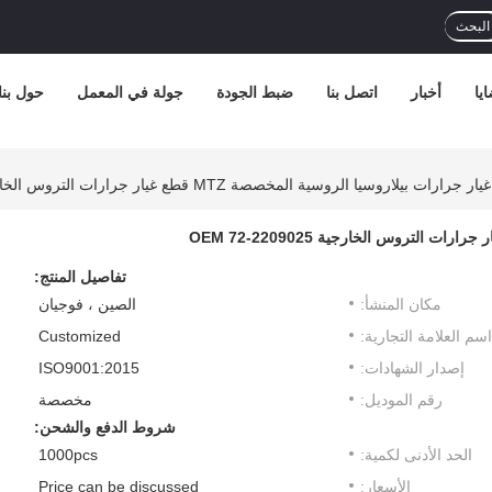
البحث
يا
أخبار
اتصل بنا
ضبط الجودة
جولة في المعمل
حول بنا
رارات بيلاروسيا الروسية المخصصة MTZ قطع غيار جرارات التروس الخارجية OEM 72-2209025
تفاصيل المنتج:
مكان المنشأ:
الصين ، فوجيان
اسم العلامة التجارية:
Customized
إصدار الشهادات:
ISO9001:2015
رقم الموديل:
مخصصة
شروط الدفع والشحن:
الحد الأدنى لكمية:
1000pcs
الأسعار:
Price can be discussed