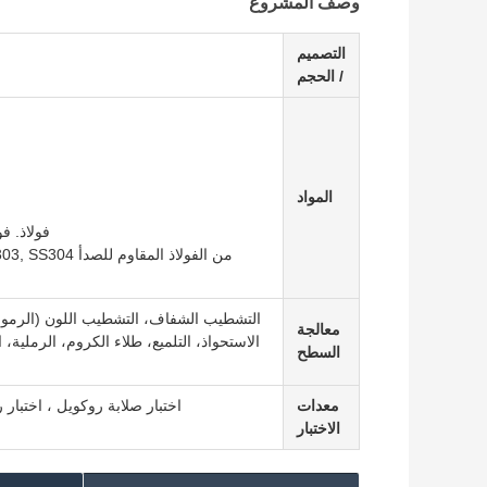
وصف المشروع
التصميم
/ الحجم
المواد
فولاذ. فولاذ خفيف،
التشطيب الشفاف، التشطيب اللون (الرموز الل
معالجة
الاستحواذ، التلميع، طلاء الكروم، الرملية، 
السطح
معدات
اختبار صلابة روكويل ، اختبار رش
الاختبار