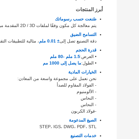
أبرز المنتجات
صُنعت حسب رسوماتك
يتم معالجة كل مكون وفقًا لملفات 2D / 3D المقدمة من العميل. لا توجد أجزاء قياسية فقط قطع معدنية مخصصة بالكامل.
التسامح الضيق
دقة التصنيع تصل إلى
± 0.01 ملم
، مثالية للتطبيقات التقن
قدرة الحجم
• العرض:
1.5 ملم -80 ملم
• الطول:
ما يصل إلى 1000 مم
الخيارات المادية
نحن نعمل على مجموعة واسعة من المعادن:
- الفولاذ المقاوم للصدأ
- الألومنيوم
- النحاس
- النحاس
-فولاذ الكربون
الصيغ المدعومة
STEP، IGS، DWG، PDF، STL
خدمات التصنيع