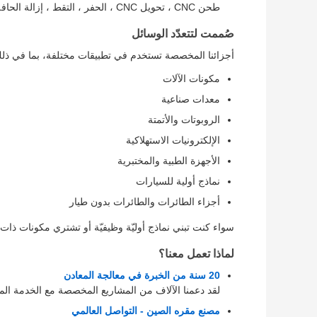
طحن CNC ، تحويل CNC ، الحفر ، التقط ، إزالة الحافة ، البوليس ، التخيط ، وتشطيب السطح (الأنوديزة ، الطلاء ، إلخ)
صُممت لتتعدّد الوسائل
أجزائنا المخصصة تستخدم في تطبيقات مختلفة، بما في ذل
مكونات الآلات
معدات صناعية
الروبوتات والأتمتة
الإلكترونيات الاستهلاكية
الأجهزة الطبية والمختبرية
نماذج أولية للسيارات
أجزاء الطائرات والطائرات بدون طيار
سواء كنت تبني نماذج أوليّة وظيفيّة أو تشتري مكونات ذات مس
لماذا تعمل معنا؟
20 سنة من الخبرة في معالجة المعادن
لقد دعمنا الآلاف من المشاريع المخصصة مع الخدمة المهن
مصنع مقره الصين - التواصل العالمي