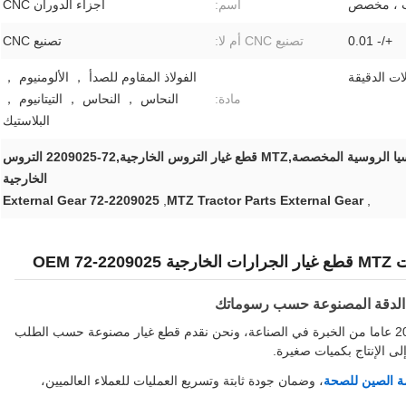
ب ، مخصص
اسم:
أجزاء الدوران CNC
+/- 0.01
تصنيع CNC أم لا:
تصنيع CNC
ات الدقيقة
الفولاذ المقاوم للصدأ ， الألومنيوم ，
مادة:
النحاس ， النحاس ， التيتانيوم ，
البلاستيك
قطع غيار جرارات بيلاروسيا الروسية المخصصة,MTZ قطع غيار التروس الخارجية,72-2209025 التروس
الخارجية
72-2209025 External Gear
,
MTZ Tractor Parts External Gear
,
OEM 
 الدقة المصنوعة حسب رسوماتك
مع 20 عاما من الخبرة في الصناعة، ونحن نقدم قطع غيار مصنوعة حسب الطلب
لى الإنتاج بكميات صغيرة.
ة الصين للصحة
، وضمان جودة ثابتة وتسريع العمليات للعملاء العالميين،