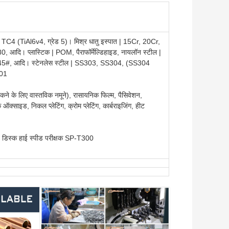
 | TC4 (TiAl6v4, ग्रेड 5)। मिश्र धातु इस्पात | 15Cr, 20Cr,
ि। प्लास्टिक | POM, पैराफॉर्मेल्डिहाइड, नायलॉन स्टील |
 45#, आदि। स्टेनलेस स्टील | SS303, SS304, (SS304
301
ोकने के लिए वास्तविक नमूने), रासायनिक फिल्म, पैसिवेशन,
लैक ऑक्साइड, निकल प्लेटिंग, क्रोम प्लेटिंग, कार्बराइजिंग, हीट
उड डिस्क हाई स्पीड परीक्षक SP-T300